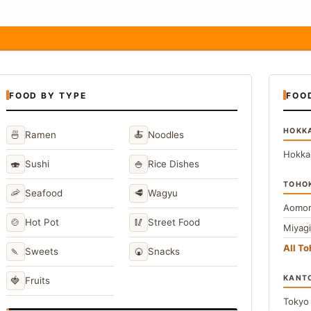
FOOD BY TYPE
FOO
HOKK
🍜
🍝
Ramen
Noodles
Hokka
🍣
🍚
Sushi
Rice Dishes
TOHO
🦐
🥩
Seafood
Wagyu
Aomor
🍲
🥢
Hot Pot
Street Food
Miyag
All T
🍡
🍘
Sweets
Snacks
KANT
🍓
Fruits
Toky