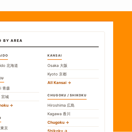
D BY AREA
AIDO
KANSAI
ido
北海道
Osaka
大阪
Kyoto
京都
KU
All Kansai
i
青森
CHUGOKU / SHIKOKU
i
宮城
ohoku
Hiroshima
広島
Kagawa
香川
O
Chugoku
o
東京
Shikoku