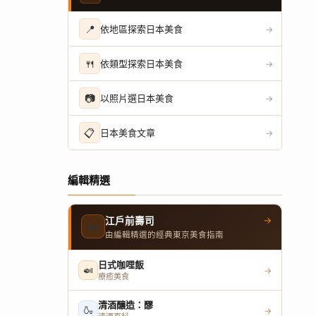
📍
依地區探索日本美食
→
🍴
依類型探索日本美食
→
📷
以照片選日本美食
→
📋
日本美食文章
→
編輯精選
→
江戶前壽司
🍣
由編輯精選的經典東京美食指南
日式咖哩飯
🍛
→
療癒美食
清酒釀造：醪
🍶
→