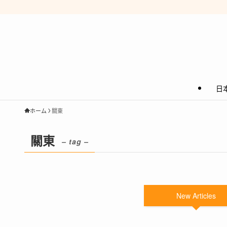
日
ホーム
關東
關東
– tag –
New Articles