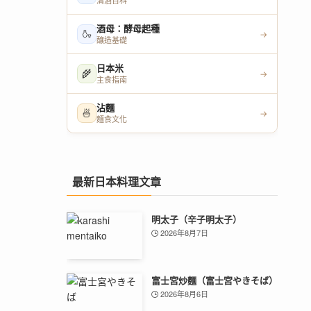
清酒百科
酒母：酵母起種
🍶
→
釀造基礎
日本米
🌾
→
主食指南
沾麵
🍜
→
麵食文化
最新日本料理文章
明太子（辛子明太子）
2026年8月7日
富士宮炒麵（富士宮やきそば）
2026年8月6日