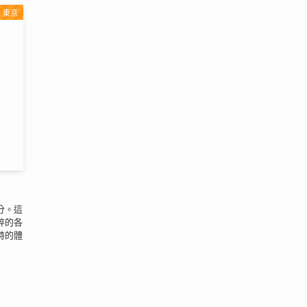
東京
分。這
碎的各
特的體