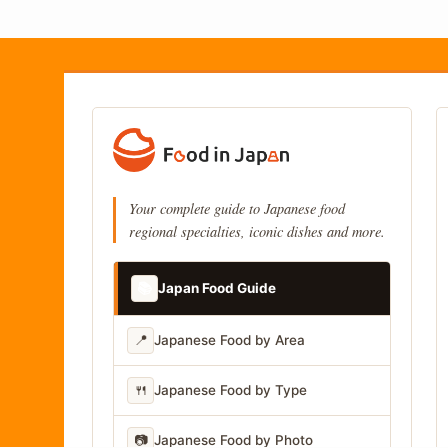
Your complete guide to Japanese food
regional specialties, iconic dishes and more.
📚
Japan Food Guide
📍
Japanese Food by Area
🍴
Japanese Food by Type
📷
Japanese Food by Photo