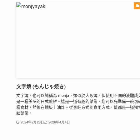
文字燒 (もんじゃ焼き)
文字燒，也可以簡稱為 monja，類似於大阪燒，但使用不同的液體成
是一種美味的日式煎餅。這是一道有趣的菜餚，您可以先準備一碗切
種食材，然後在鐵板上油炸。從烹飪方式到食用方式，這都是一道獨
驗菜餚。
2024年2月28日
2026年4月4日