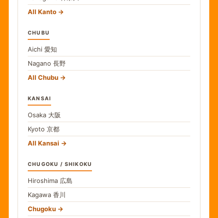
All Kanto
CHUBU
Aichi
愛知
Nagano
長野
All Chubu
KANSAI
Osaka
大阪
Kyoto
京都
All Kansai
CHUGOKU / SHIKOKU
Hiroshima
広島
Kagawa
香川
Chugoku