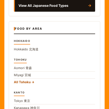
→
View All Japanese Food Types
FOOD BY AREA
HOKKAIDO
Hokkaido
北海道
TOHOKU
Aomori
青森
Miyagi
宮城
All Tohoku
KANTO
Tokyo
東京
Kanagawa
神奈川