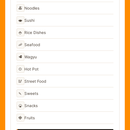
🍝
Noodles
🍣
Sushi
🍚
Rice Dishes
🦐
Seafood
🥩
Wagyu
🍲
Hot Pot
🥢
Street Food
🍡
Sweets
🍘
Snacks
🍓
Fruits