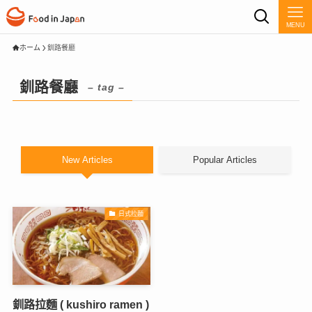
MENU
ホーム
釧路餐廳
釧路餐廳
– tag –
New Articles
Popular Articles
日式拉麵
釧路拉麵 ( kushiro ramen )