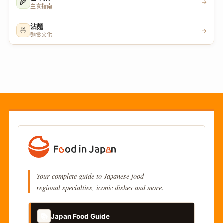
🌾
→
主食指南
沾麵
🍜
→
麵食文化
Your complete guide to Japanese food
regional specialties, iconic dishes and more.
📚
Japan Food Guide