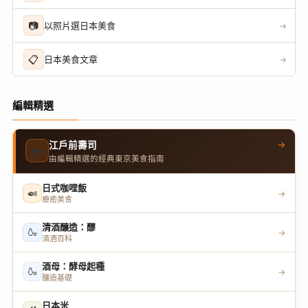
📷
以照片選日本美食
→
📋
日本美食文章
→
編輯精選
→
江戶前壽司
🍣
由編輯精選的經典東京美食指南
日式咖哩飯
🍛
→
療癒美食
清酒釀造：醪
🍶
→
清酒百科
酒母：酵母起種
🍶
→
釀造基礎
日本米