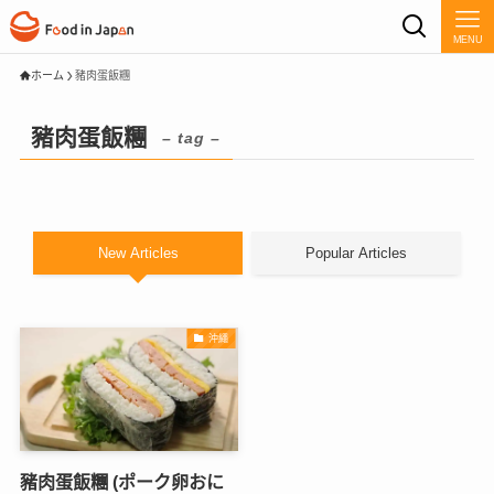
MENU
ホーム
豬肉蛋飯糰
豬肉蛋飯糰
– tag –
New Articles
Popular Articles
沖繩
豬肉蛋飯糰 (ポーク卵おに