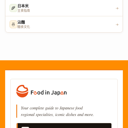
日本米
🌾
→
主食指南
沾麵
🍜
→
麵食文化
Your complete guide to Japanese food
regional specialties, iconic dishes and more.