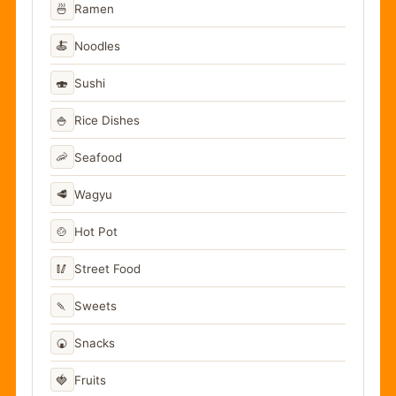
🍜
Ramen
🍝
Noodles
🍣
Sushi
🍚
Rice Dishes
🦐
Seafood
🥩
Wagyu
🍲
Hot Pot
🥢
Street Food
🍡
Sweets
🍘
Snacks
🍓
Fruits