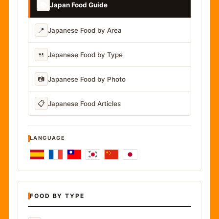
📚
Japan Food Guide
📍
Japanese Food by Area
🍴
Japanese Food by Type
📷
Japanese Food by Photo
📋
Japanese Food Articles
LANGUAGE
FOOD BY TYPE