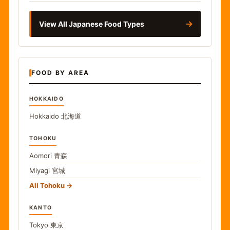
→
View All Japanese Food Types
FOOD BY AREA
HOKKAIDO
Hokkaido
北海道
TOHOKU
Aomori
青森
Miyagi
宮城
All Tohoku
KANTO
Tokyo
東京