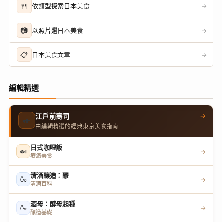
🍴
依類型探索日本美食
→
📷
以照片選日本美食
→
📋
日本美食文章
→
編輯精選
→
江戶前壽司
🍣
由編輯精選的經典東京美食指南
日式咖哩飯
🍛
→
療癒美食
清酒釀造：醪
🍶
→
清酒百科
酒母：酵母起種
🍶
→
釀造基礎