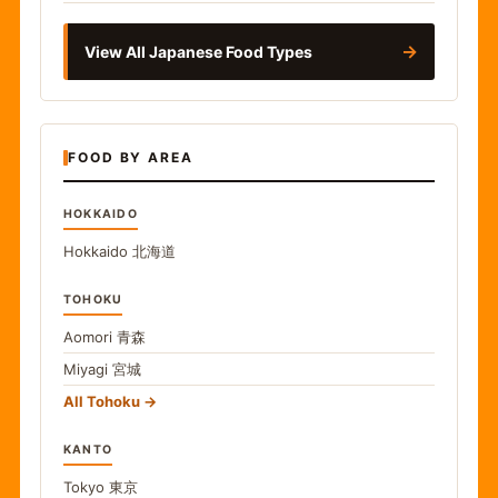
→
View All Japanese Food Types
FOOD BY AREA
HOKKAIDO
Hokkaido
北海道
TOHOKU
Aomori
青森
Miyagi
宮城
All Tohoku
KANTO
Tokyo
東京