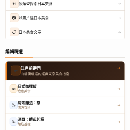
🍴
依類型探索日本美食
→
📷
以照片選日本美食
→
📋
日本美食文章
→
編輯精選
→
江戶前壽司
🍣
由編輯精選的經典東京美食指南
日式咖哩飯
🍛
→
療癒美食
清酒釀造：醪
🍶
→
清酒百科
酒母：酵母起種
🍶
→
釀造基礎