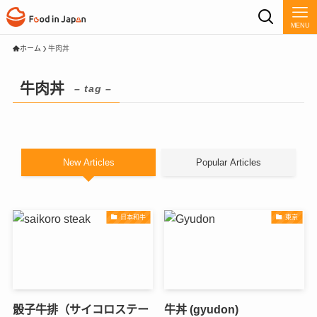
MENU
ホーム
牛肉丼
牛肉丼
– tag –
New Articles
Popular Articles
日本和牛
東京
骰子牛排（サイコロステー
牛丼 (gyudon)