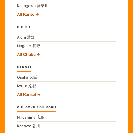
Kanagawa
神奈川
All Kanto
CHUBU
Aichi
愛知
Nagano
長野
All Chubu
KANSAI
Osaka
大阪
Kyoto
京都
All Kansai
CHUGOKU / SHIKOKU
Hiroshima
広島
Kagawa
香川