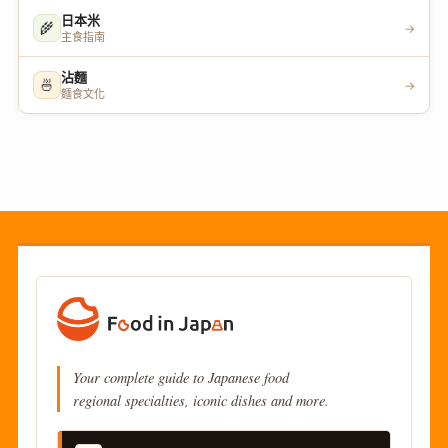
日本米
🌾
→
主食指南
沾麵
🍜
→
麵食文化
Your complete guide to Japanese food
regional specialties, iconic dishes and more.