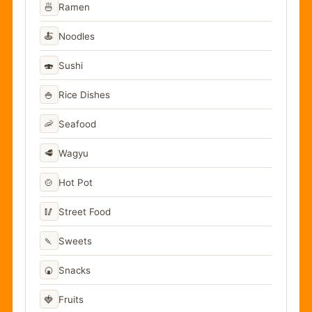
🍜
Ramen
🍝
Noodles
🍣
Sushi
🍚
Rice Dishes
🦐
Seafood
🥩
Wagyu
🍲
Hot Pot
🥢
Street Food
🍡
Sweets
🍘
Snacks
🍓
Fruits