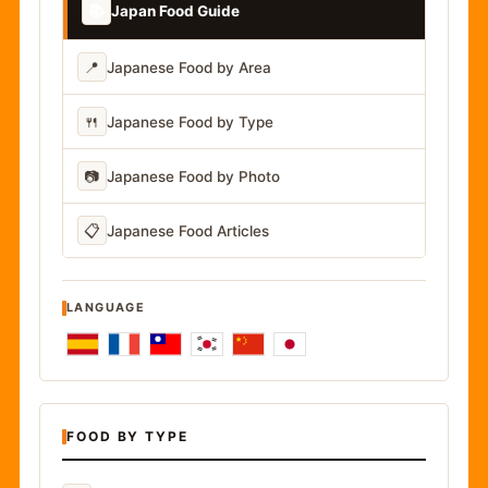
📚
Japan Food Guide
📍
Japanese Food by Area
🍴
Japanese Food by Type
📷
Japanese Food by Photo
📋
Japanese Food Articles
LANGUAGE
FOOD BY TYPE