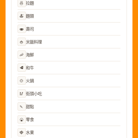
🍜
拉麵
🍝
麵類
🍣
壽司
🍚
米飯料理
🦐
海鮮
🥩
和牛
🍲
火鍋
🥢
街頭小吃
🍡
甜點
🍘
零食
🍓
水果