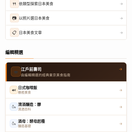
🍴
依類型探索日本美食
→
📷
以照片選日本美食
→
📋
日本美食文章
→
編輯精選
→
江戶前壽司
🍣
由編輯精選的經典東京美食指南
日式咖哩飯
🍛
→
療癒美食
清酒釀造：醪
🍶
→
清酒百科
酒母：酵母起種
🍶
→
釀造基礎