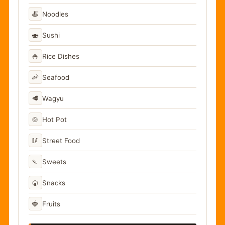
🍝
Noodles
🍣
Sushi
🍚
Rice Dishes
🦐
Seafood
🥩
Wagyu
🍲
Hot Pot
🥢
Street Food
🍡
Sweets
🍘
Snacks
🍓
Fruits