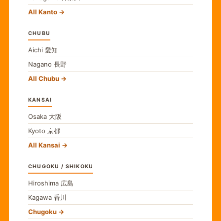
All Kanto
CHUBU
Aichi
愛知
Nagano
長野
All Chubu
KANSAI
Osaka
大阪
Kyoto
京都
All Kansai
CHUGOKU / SHIKOKU
Hiroshima
広島
Kagawa
香川
Chugoku