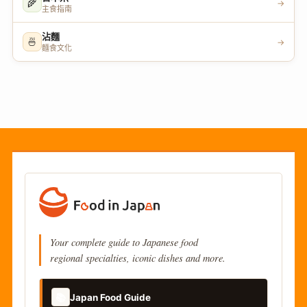
🌾
→
主食指南
沾麵
🍜
→
麵食文化
Your complete guide to Japanese food
regional specialties, iconic dishes and more.
📚
Japan Food Guide