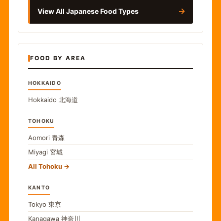
→
View All Japanese Food Types
FOOD BY AREA
HOKKAIDO
Hokkaido
北海道
TOHOKU
Aomori
青森
Miyagi
宮城
All Tohoku
KANTO
Tokyo
東京
Kanagawa
神奈川