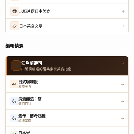
📷
以照片選日本美食
→
📋
日本美食文章
→
編輯精選
→
江戶前壽司
🍣
由編輯精選的經典東京美食指南
日式咖哩飯
🍛
→
療癒美食
清酒釀造：醪
🍶
→
清酒百科
酒母：酵母起種
🍶
→
釀造基礎
日本米