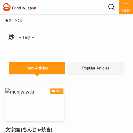
MENU
ホーム
炒
炒
– tag –
New Articles
Popular Articles
東京
文字燒 (もんじゃ焼き)