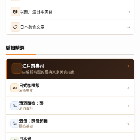
📷
以照片選日本美食
→
📋
日本美食文章
→
編輯精選
→
江戶前壽司
🍣
由編輯精選的經典東京美食指南
日式咖哩飯
🍛
→
療癒美食
清酒釀造：醪
🍶
→
清酒百科
酒母：酵母起種
🍶
→
釀造基礎
日本米