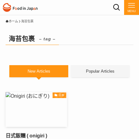
MENU
ホーム
海苔包裹
海苔包裹
– tag –
New Articles
Popular Articles
日本
日式飯糰 ( onigiri )