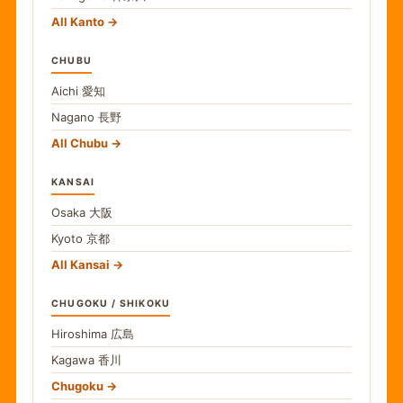
All Kanto
CHUBU
Aichi
愛知
Nagano
長野
All Chubu
KANSAI
Osaka
大阪
Kyoto
京都
All Kansai
CHUGOKU / SHIKOKU
Hiroshima
広島
Kagawa
香川
Chugoku