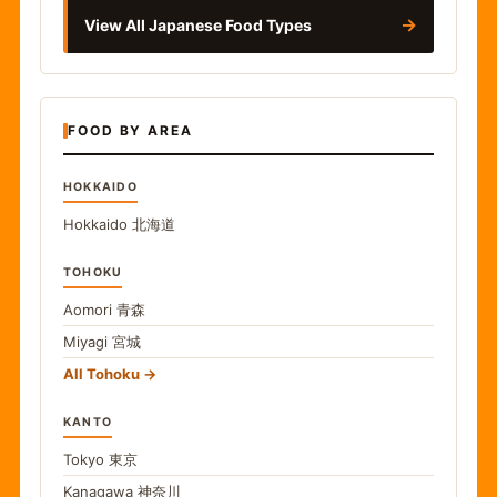
→
View All Japanese Food Types
FOOD BY AREA
HOKKAIDO
Hokkaido
北海道
TOHOKU
Aomori
青森
Miyagi
宮城
All Tohoku
KANTO
Tokyo
東京
Kanagawa
神奈川