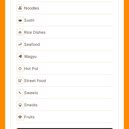
🍝
Noodles
🍣
Sushi
🍚
Rice Dishes
🦐
Seafood
🥩
Wagyu
🍲
Hot Pot
🥢
Street Food
🍡
Sweets
🍘
Snacks
🍓
Fruits