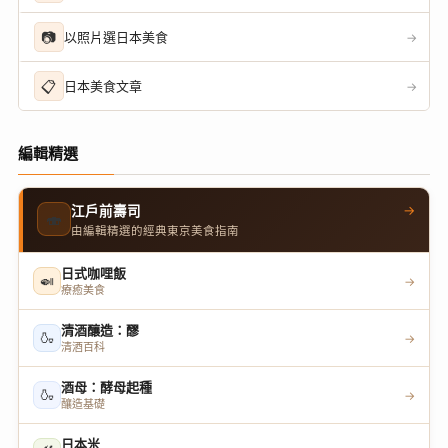
📷
以照片選日本美食
→
📋
日本美食文章
→
編輯精選
→
江戶前壽司
🍣
由編輯精選的經典東京美食指南
日式咖哩飯
🍛
→
療癒美食
清酒釀造：醪
🍶
→
清酒百科
酒母：酵母起種
🍶
→
釀造基礎
日本米