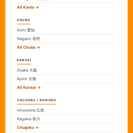
All Kanto
CHUBU
Aichi
愛知
Nagano
長野
All Chubu
KANSAI
Osaka
大阪
Kyoto
京都
All Kansai
CHUGOKU / SHIKOKU
Hiroshima
広島
Kagawa
香川
Chugoku