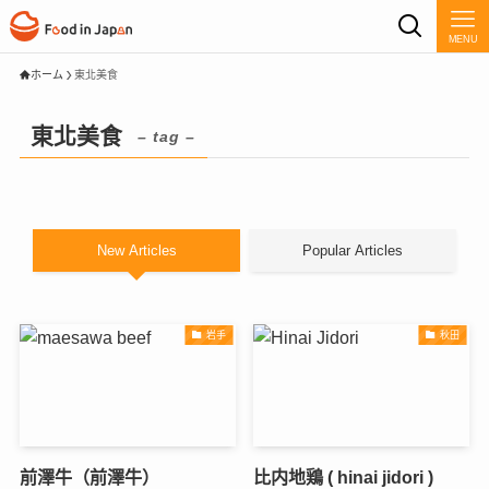
MENU
ホーム
東北美食
東北美食
– tag –
New Articles
Popular Articles
岩手
秋田
前澤牛（前澤牛）
比内地鶏 ( hinai jidori )