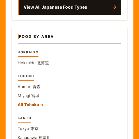
→
View All Japanese Food Types
FOOD BY AREA
HOKKAIDO
Hokkaido
北海道
TOHOKU
Aomori
青森
Miyagi
宮城
All Tohoku
KANTO
Tokyo
東京
Kanagawa
神奈川