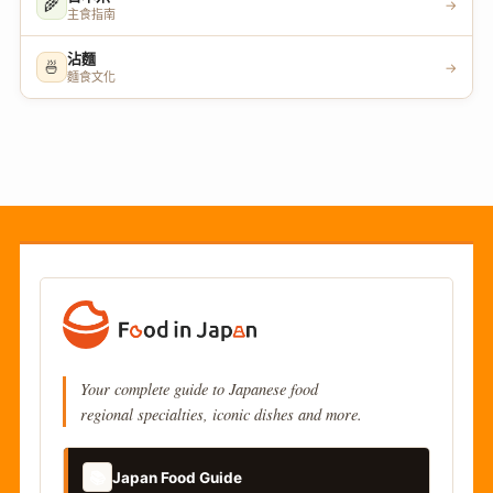
🌾
→
主食指南
沾麵
🍜
→
麵食文化
Your complete guide to Japanese food
regional specialties, iconic dishes and more.
📚
Japan Food Guide