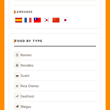
LANGUAGE
FOOD BY TYPE
🍜
Ramen
🍝
Noodles
🍣
Sushi
🍚
Rice Dishes
🦐
Seafood
🥩
Wagyu