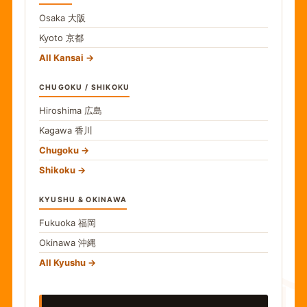
Osaka
大阪
Kyoto
京都
All Kansai
CHUGOKU / SHIKOKU
Hiroshima
広島
Kagawa
香川
Chugoku
Shikoku
KYUSHU & OKINAWA
Fukuoka
福岡
Okinawa
沖縄
食
All Kyushu