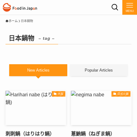
MENU
ホーム
日本鍋物
日本鍋物
– tag –
New Articles
Popular Articles
大阪
日式火鍋
刺刺鍋（はりはり鍋）
蔥鮪鍋（ねぎま鍋）