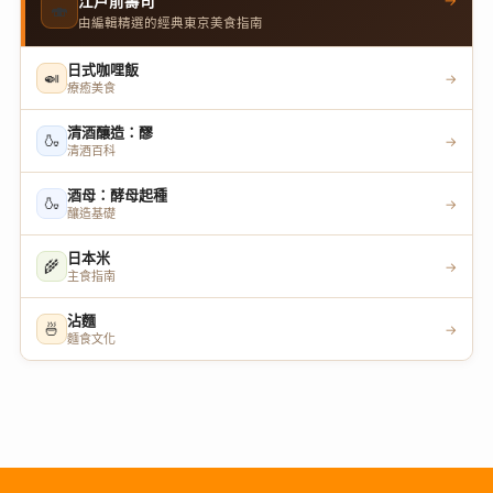
→
江戶前壽司
🍣
由編輯精選的經典東京美食指南
日式咖哩飯
🍛
→
療癒美食
清酒釀造：醪
🍶
→
清酒百科
酒母：酵母起種
🍶
→
釀造基礎
日本米
🌾
→
主食指南
沾麵
🍜
→
麵食文化