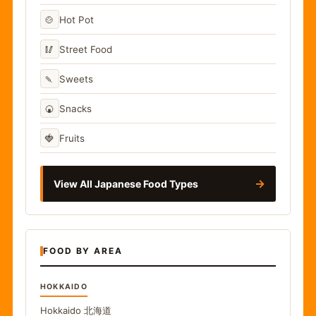
🍲
Hot Pot
🥢
Street Food
🍡
Sweets
🍘
Snacks
🍓
Fruits
→
View All Japanese Food Types
FOOD BY AREA
HOKKAIDO
Hokkaido
北海道