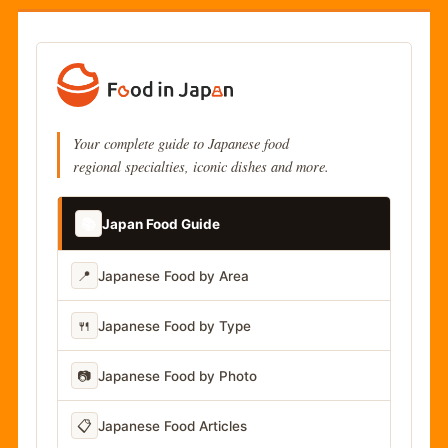
Your complete guide to Japanese food
regional specialties, iconic dishes and more.
📚
Japan Food Guide
📍
Japanese Food by Area
🍴
Japanese Food by Type
📷
Japanese Food by Photo
📋
Japanese Food Articles