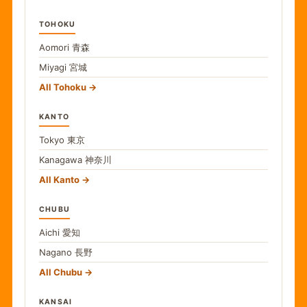
TOHOKU
Aomori
青森
Miyagi
宮城
All Tohoku
KANTO
Tokyo
東京
Kanagawa
神奈川
All Kanto
CHUBU
Aichi
愛知
Nagano
長野
All Chubu
KANSAI