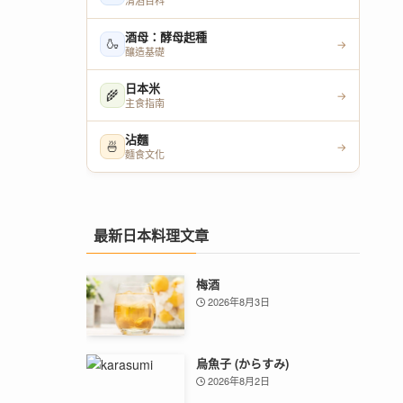
清酒百科
酒母：酵母起種
🍶
→
釀造基礎
日本米
🌾
→
主食指南
沾麵
🍜
→
麵食文化
最新日本料理文章
梅酒
2026年8月3日
烏魚子 (からすみ)
2026年8月2日