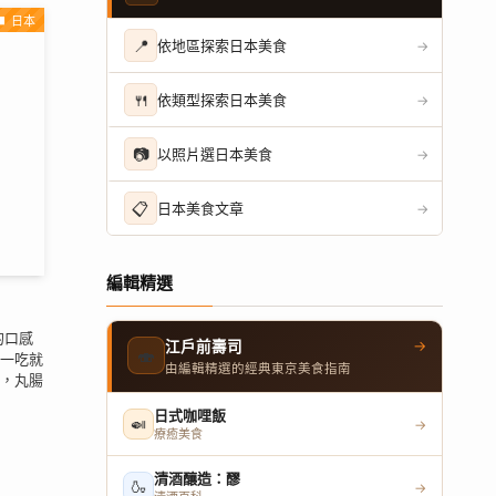
日本
📍
依地區探索日本美食
→
🍴
依類型探索日本美食
→
📷
以照片選日本美食
→
📋
日本美食文章
→
編輯精選
的口感
→
江戶前壽司
🍣
一吃就
由編輯精選的經典東京美食指南
，丸腸
日式咖哩飯
🍛
→
療癒美食
清酒釀造：醪
🍶
→