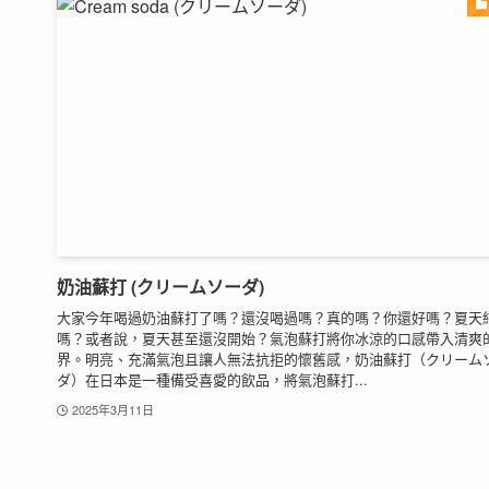
奶油蘇打 (クリームソーダ)
大家今年喝過奶油蘇打了嗎？還沒喝過嗎？真的嗎？你還好嗎？夏天
嗎？或者說，夏天甚至還沒開始？氣泡蘇打將你冰涼的口感帶入清爽
界。明亮、充滿氣泡且讓人無法抗拒的懷舊感，奶油蘇打（クリーム
ダ）在日本是一種備受喜愛的飲品，將氣泡蘇打...
2025年3月11日