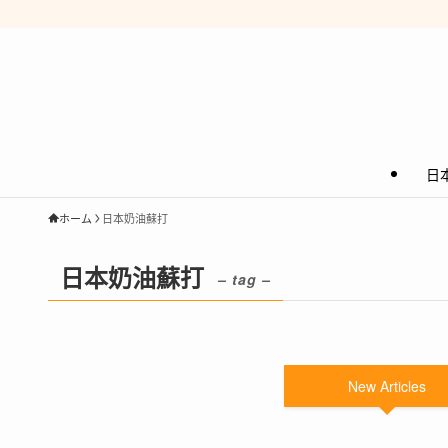
日
ホーム
日本奶油蘇打
日本奶油蘇打
– tag –
New Articles