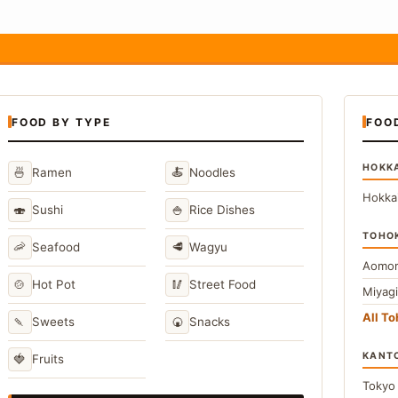
FOOD BY TYPE
FOO
HOKK
🍜
🍝
Ramen
Noodles
Hokka
🍣
🍚
Sushi
Rice Dishes
TOHO
🦐
🥩
Seafood
Wagyu
Aomor
🍲
🥢
Hot Pot
Street Food
Miyag
All T
🍡
🍘
Sweets
Snacks
KANT
🍓
Fruits
Toky