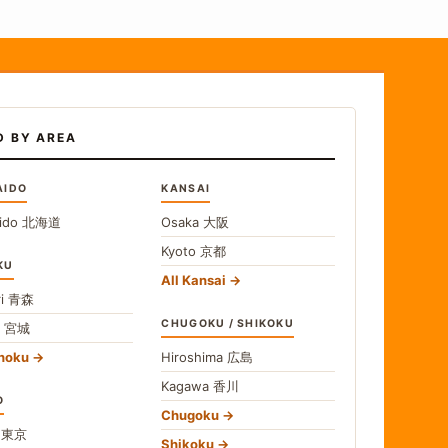
D BY AREA
AIDO
KANSAI
ido
北海道
Osaka
大阪
Kyoto
京都
KU
All Kansai
i
青森
CHUGOKU / SHIKOKU
i
宮城
ohoku
Hiroshima
広島
Kagawa
香川
O
Chugoku
o
東京
Shikoku