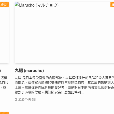
青森
)
丸腸 (marucho)
有這樣
丸腸 是日本深受喜愛的內臟部位，以其濃郁多汁的風味和令人滿足
為白拉
而聞名。這道富含脂肪的美味佳餚常見於燒肉店，其深層的旨味讓人
，並
上癮。無論你是內臟料理的愛好者，還是對日本的內臟文化感到好奇
絕對是必嚐的體驗。想知道它為什麼如此特別...
2025年4月5日