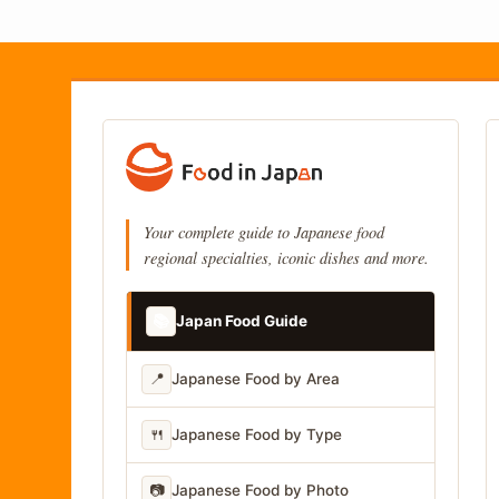
Your complete guide to Japanese food
regional specialties, iconic dishes and more.
📚
Japan Food Guide
📍
Japanese Food by Area
🍴
Japanese Food by Type
📷
Japanese Food by Photo