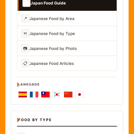
📚
Japan Food Guide
📍
Japanese Food by Area
🍴
Japanese Food by Type
📷
Japanese Food by Photo
📋
Japanese Food Articles
LANGUAGE
FOOD BY TYPE