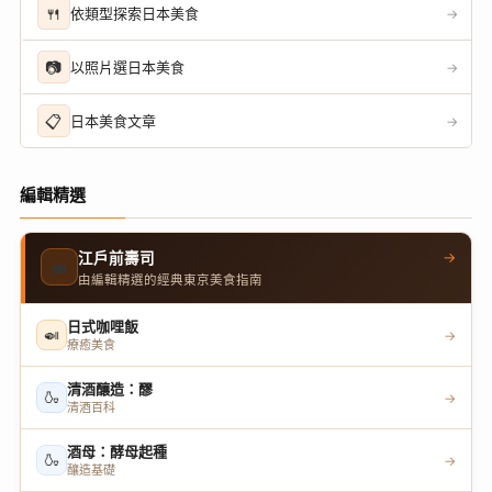
🍴
依類型探索日本美食
→
📷
以照片選日本美食
→
📋
日本美食文章
→
編輯精選
→
江戶前壽司
🍣
由編輯精選的經典東京美食指南
日式咖哩飯
🍛
→
療癒美食
清酒釀造：醪
🍶
→
清酒百科
酒母：酵母起種
🍶
→
釀造基礎