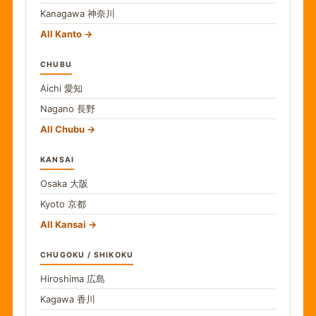
Kanagawa
神奈川
All Kanto
CHUBU
Aichi
愛知
Nagano
長野
All Chubu
KANSAI
Osaka
大阪
Kyoto
京都
All Kansai
CHUGOKU / SHIKOKU
Hiroshima
広島
Kagawa
香川