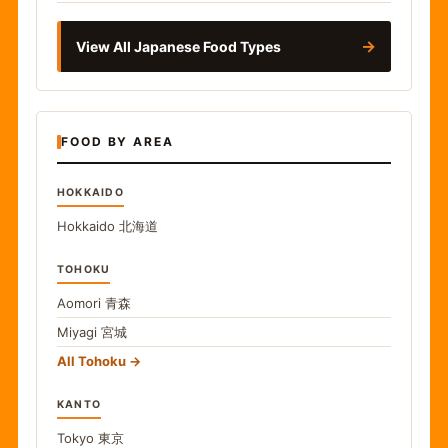
→
View All Japanese Food Types
FOOD BY AREA
HOKKAIDO
Hokkaido
北海道
TOHOKU
Aomori
青森
Miyagi
宮城
All Tohoku
KANTO
Tokyo
東京