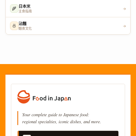
日本米
🌾
→
主食指南
沾麵
🍜
→
麵食文化
Your complete guide to Japanese food:
regional specialties, iconic dishes, and more.