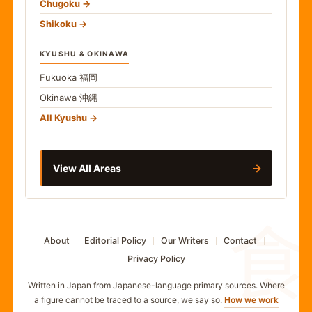
Chugoku
Shikoku
KYUSHU & OKINAWA
Fukuoka
福岡
Okinawa
沖縄
All Kyushu
→
View All Areas
食
About
Editorial Policy
Our Writers
Contact
Privacy Policy
Written in Japan from Japanese-language primary sources. Where
a figure cannot be traced to a source, we say so.
How we work