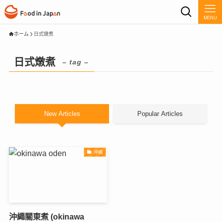
MENU
ホーム
日式燉煮
日式燉煮
– tag –
New Articles
Popular Articles
沖繩
沖繩關東煮 (okinawa