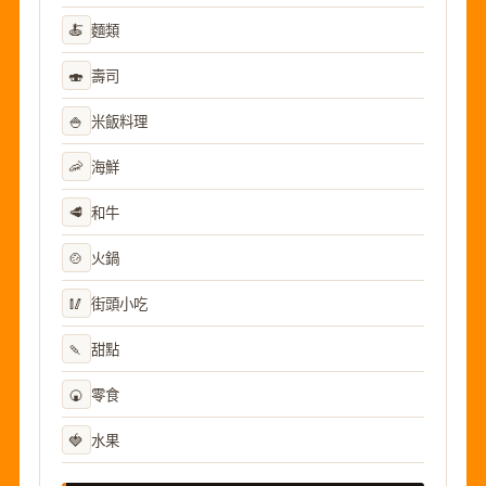
🍝
麵類
🍣
壽司
🍚
米飯料理
🦐
海鮮
🥩
和牛
🍲
火鍋
🥢
街頭小吃
🍡
甜點
🍘
零食
🍓
水果