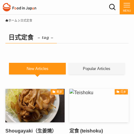
MENU
ホーム
日式定食
日式定食
– tag –
New Articles
Popular Articles
東京
日本
Shougayaki（生姜燒）
定食 (teishoku)