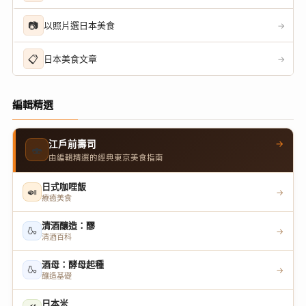
📷
以照片選日本美食
→
📋
日本美食文章
→
編輯精選
→
江戶前壽司
🍣
由編輯精選的經典東京美食指南
日式咖哩飯
🍛
→
療癒美食
清酒釀造：醪
🍶
→
清酒百科
酒母：酵母起種
🍶
→
釀造基礎
日本米