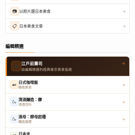
📷
以照片選日本美食
→
📋
日本美食文章
→
編輯精選
→
江戶前壽司
🍣
由編輯精選的經典東京美食指南
日式咖哩飯
🍛
→
療癒美食
清酒釀造：醪
🍶
→
清酒百科
酒母：酵母起種
🍶
→
釀造基礎
日本米