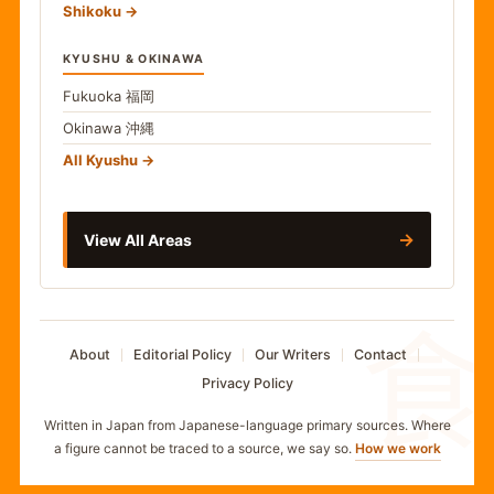
Shikoku
KYUSHU & OKINAWA
Fukuoka
福岡
Okinawa
沖縄
All Kyushu
→
View All Areas
食
About
Editorial Policy
Our Writers
Contact
Privacy Policy
Written in Japan from Japanese-language primary sources. Where
a figure cannot be traced to a source, we say so.
How we work