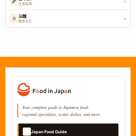
🌾
→
主食指南
沾麵
🍜
→
麵食文化
Your complete guide to Japanese food:
regional specialties, iconic dishes, and more.
📚
Japan Food Guide