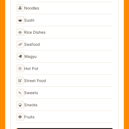
🍝
Noodles
🍣
Sushi
🍚
Rice Dishes
🦐
Seafood
🥩
Wagyu
🍲
Hot Pot
🥢
Street Food
🍡
Sweets
🍘
Snacks
🍓
Fruits