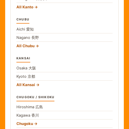
All Kanto
CHUBU
Aichi
愛知
Nagano
長野
All Chubu
KANSAI
Osaka
大阪
Kyoto
京都
All Kansai
CHUGOKU / SHIKOKU
Hiroshima
広島
Kagawa
香川
Chugoku