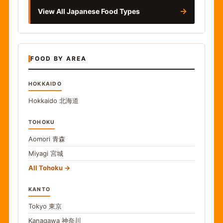
→
View All Japanese Food Types
FOOD BY AREA
HOKKAIDO
Hokkaido
北海道
TOHOKU
Aomori
青森
Miyagi
宮城
All Tohoku
KANTO
Tokyo
東京
Kanagawa
神奈川