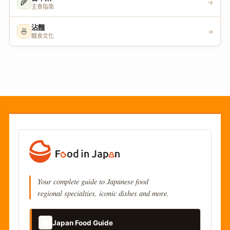
🌾
→
主食指南
沾麵
🍜
→
麵食文化
Your complete guide to Japanese food
regional specialties, iconic dishes and more.
📚
Japan Food Guide