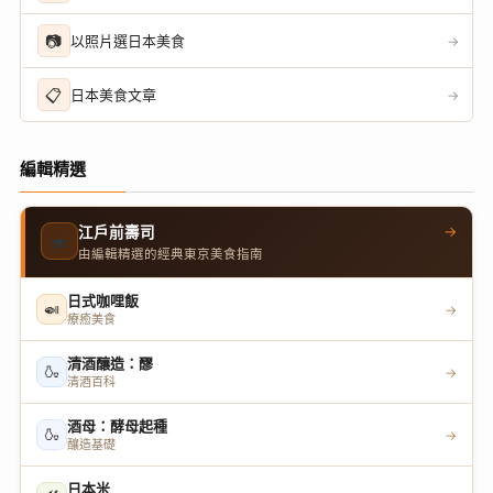
📷
以照片選日本美食
→
📋
日本美食文章
→
編輯精選
→
江戶前壽司
🍣
由編輯精選的經典東京美食指南
日式咖哩飯
🍛
→
療癒美食
清酒釀造：醪
🍶
→
清酒百科
酒母：酵母起種
🍶
→
釀造基礎
日本米