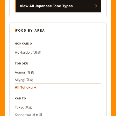
→
View All Japanese Food Types
FOOD BY AREA
HOKKAIDO
Hokkaido
北海道
TOHOKU
Aomori
青森
Miyagi
宮城
All Tohoku
KANTO
Tokyo
東京
Kanagawa
神奈川