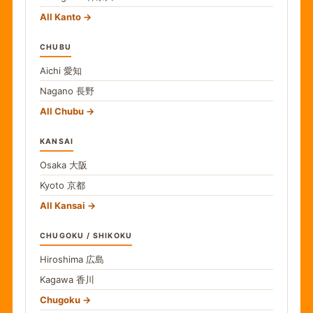
All Kanto
CHUBU
Aichi
愛知
Nagano
長野
All Chubu
KANSAI
Osaka
大阪
Kyoto
京都
All Kansai
CHUGOKU / SHIKOKU
Hiroshima
広島
Kagawa
香川
Chugoku