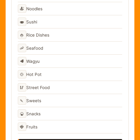
🍝
Noodles
🍣
Sushi
🍚
Rice Dishes
🦐
Seafood
🥩
Wagyu
🍲
Hot Pot
🥢
Street Food
🍡
Sweets
🍘
Snacks
🍓
Fruits