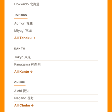
Hokkaido
北海道
TOHOKU
Aomori
青森
Miyagi
宮城
All Tohoku
KANTO
Tokyo
東京
Kanagawa
神奈川
All Kanto
CHUBU
Aichi
愛知
Nagano
長野
All Chubu