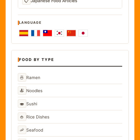
📋
Japanese Food Articles
LANGUAGE
FOOD BY TYPE
🍜
Ramen
🍝
Noodles
🍣
Sushi
🍚
Rice Dishes
🦐
Seafood