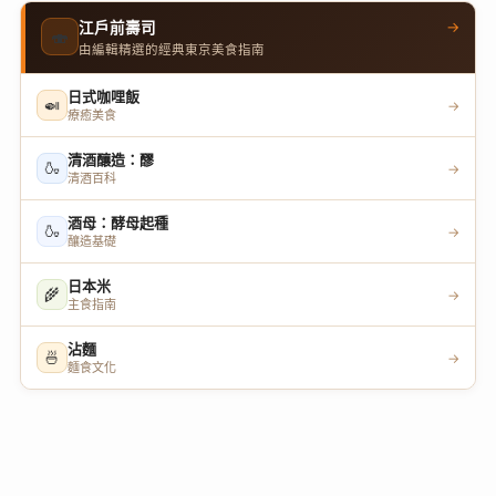
→
江戶前壽司
🍣
由編輯精選的經典東京美食指南
日式咖哩飯
🍛
→
療癒美食
清酒釀造：醪
🍶
→
清酒百科
酒母：酵母起種
🍶
→
釀造基礎
日本米
🌾
→
主食指南
沾麵
🍜
→
麵食文化