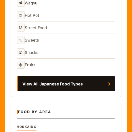
🥩
Wagyu
🍲
Hot Pot
🥢
Street Food
🍡
Sweets
🍘
Snacks
🍓
Fruits
→
View All Japanese Food Types
FOOD BY AREA
HOKKAIDO