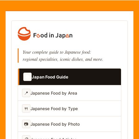
Your complete guide to Japanese food:
regional specialties, iconic dishes, and more.
📚
Japan Food Guide
📍
Japanese Food by Area
🍴
Japanese Food by Type
📷
Japanese Food by Photo