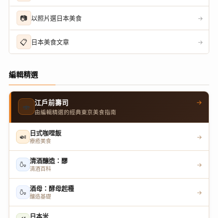
📷
以照片選日本美食
→
📋
日本美食文章
→
編輯精選
→
江戶前壽司
🍣
由編輯精選的經典東京美食指南
日式咖哩飯
🍛
→
療癒美食
清酒釀造：醪
🍶
→
清酒百科
酒母：酵母起種
🍶
→
釀造基礎
日本米