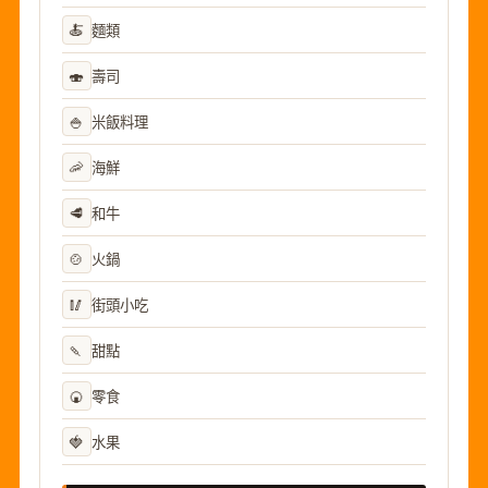
🍝
麵類
🍣
壽司
🍚
米飯料理
🦐
海鮮
🥩
和牛
🍲
火鍋
🥢
街頭小吃
🍡
甜點
🍘
零食
🍓
水果