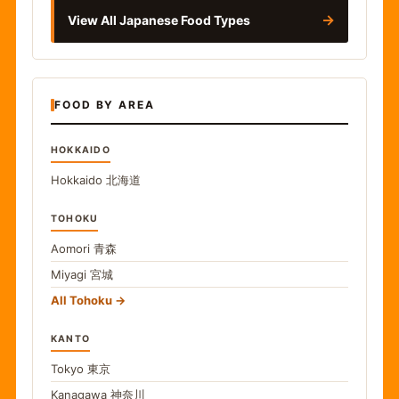
→
View All Japanese Food Types
FOOD BY AREA
HOKKAIDO
Hokkaido
北海道
TOHOKU
Aomori
青森
Miyagi
宮城
All Tohoku
KANTO
Tokyo
東京
Kanagawa
神奈川