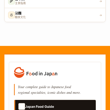
🌾
→
主食指南
沾麵
🍜
→
麵食文化
Your complete guide to Japanese food
regional specialties, iconic dishes and more.
📚
Japan Food Guide