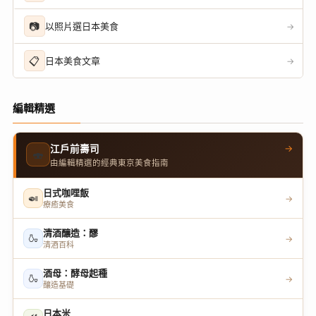
📷
以照片選日本美食
→
📋
日本美食文章
→
編輯精選
→
江戶前壽司
🍣
由編輯精選的經典東京美食指南
日式咖哩飯
🍛
→
療癒美食
清酒釀造：醪
🍶
→
清酒百科
酒母：酵母起種
🍶
→
釀造基礎
日本米