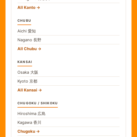
All Kanto
CHUBU
Aichi
愛知
Nagano
長野
All Chubu
KANSAI
Osaka
大阪
Kyoto
京都
All Kansai
CHUGOKU / SHIKOKU
Hiroshima
広島
Kagawa
香川
Chugoku