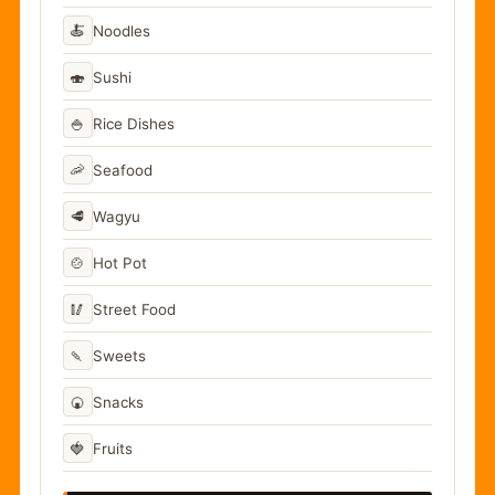
🍝
Noodles
🍣
Sushi
🍚
Rice Dishes
🦐
Seafood
🥩
Wagyu
🍲
Hot Pot
🥢
Street Food
🍡
Sweets
🍘
Snacks
🍓
Fruits