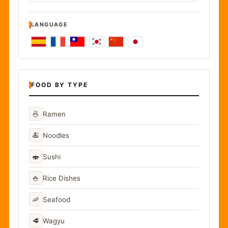
LANGUAGE
FOOD BY TYPE
🍜
Ramen
🍝
Noodles
🍣
Sushi
🍚
Rice Dishes
🦐
Seafood
🥩
Wagyu