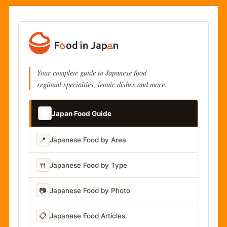
Your complete guide to Japanese food
regional specialties, iconic dishes and more.
📚
Japan Food Guide
📍
Japanese Food by Area
🍴
Japanese Food by Type
📷
Japanese Food by Photo
📋
Japanese Food Articles