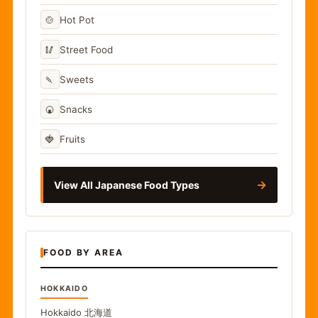
🍲
Hot Pot
🥢
Street Food
🍡
Sweets
🍘
Snacks
🍓
Fruits
→
View All Japanese Food Types
FOOD BY AREA
HOKKAIDO
Hokkaido
北海道