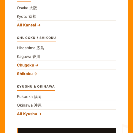
Osaka
大阪
Kyoto
京都
All Kansai
CHUGOKU / SHIKOKU
Hiroshima
広島
Kagawa
香川
Chugoku
Shikoku
KYUSHU & OKINAWA
Fukuoka
福岡
Okinawa
沖縄
食
All Kyushu