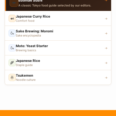
→
Edomae Sushi
🍣
A classic Tokyo food guide selected by our editors.
Japanese Curry Rice
🍛
→
Comfort food
Sake Brewing: Moromi
🍶
→
Sake encyclopedia
Moto: Yeast Starter
🍶
→
Brewing basics
Japanese Rice
🌾
→
Staple guide
Tsukemen
🍜
→
Noodle culture