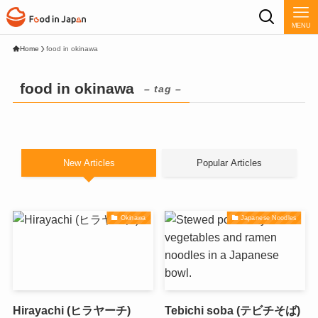
MENU
Home
food in okinawa
food in okinawa
– tag –
New Articles
Popular Articles
Okinawa
Japanese Noodles
Hirayachi (ヒラヤーチ)
Tebichi soba (テビチそば)