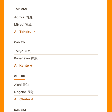
TOHOKU
Aomori
青森
Miyagi
宮城
All Tohoku
KANTO
Tokyo
東京
Kanagawa
神奈川
All Kanto
CHUBU
Aichi
愛知
Nagano
長野
All Chubu
KANSAI