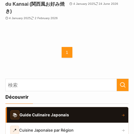
du Kansai (関西風お好み焼
4 January 2025
24 June 2026
き)
4 January 2025
2 February 2026
1
Découvrir
📚
Guide Culinaire Japonais
→
📍
Cuisine Japonaise par Région
→