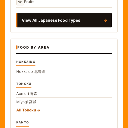
🍓
Fruits
→
View All Japanese Food Types
FOOD BY AREA
HOKKAIDO
Hokkaido
北海道
TOHOKU
Aomori
青森
Miyagi
宮城
All Tohoku
KANTO