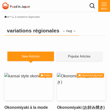
MENU
ホーム
variations régionales
variations régionales
– tag –
New Articles
Popular Articles
Osaka
Street food japonais
Okonomiyaki à la mode
Okonomiyaki (お好み焼き)