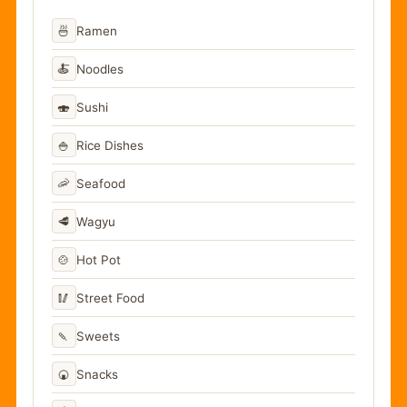
🍜
Ramen
🍝
Noodles
🍣
Sushi
🍚
Rice Dishes
🦐
Seafood
🥩
Wagyu
🍲
Hot Pot
🥢
Street Food
🍡
Sweets
🍘
Snacks