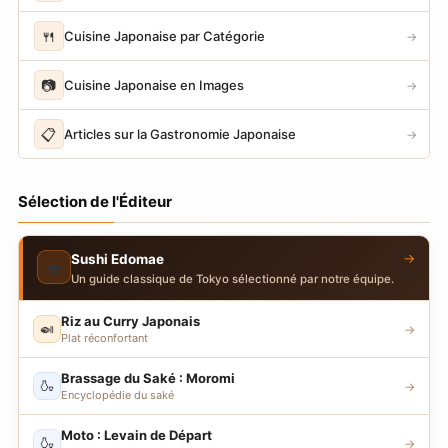
🍴
Cuisine Japonaise par Catégorie
→
📷
Cuisine Japonaise en Images
→
📋
Articles sur la Gastronomie Japonaise
→
Sélection de l'Éditeur
→
Sushi Edomae
🍣
Un guide classique de Tokyo sélectionné par notre équipe.
Riz au Curry Japonais
🍛
→
Plat réconfortant
Brassage du Saké : Moromi
🍶
→
Encyclopédie du saké
Moto : Levain de Départ
🍶
→