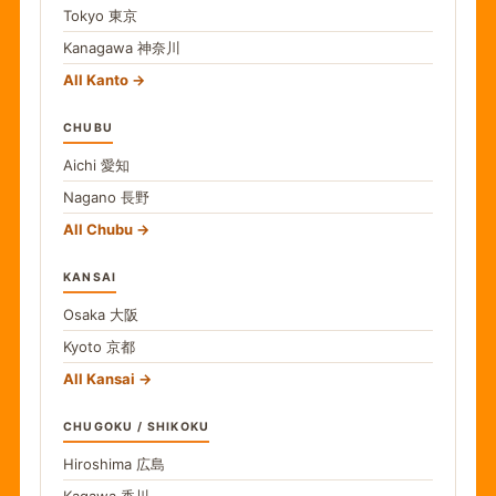
Tokyo
東京
Kanagawa
神奈川
All Kanto
CHUBU
Aichi
愛知
Nagano
長野
All Chubu
KANSAI
Osaka
大阪
Kyoto
京都
All Kansai
CHUGOKU / SHIKOKU
Hiroshima
広島