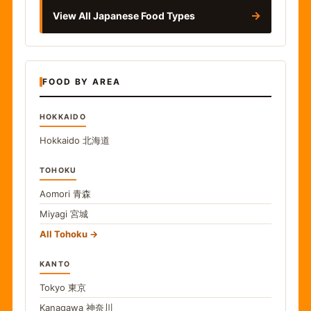
→
View All Japanese Food Types
FOOD BY AREA
HOKKAIDO
Hokkaido
北海道
TOHOKU
Aomori
青森
Miyagi
宮城
All Tohoku
KANTO
Tokyo
東京
Kanagawa
神奈川