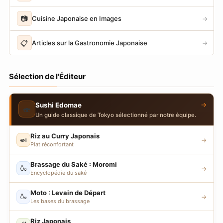
📷
Cuisine Japonaise en Images
→
📋
Articles sur la Gastronomie Japonaise
→
Sélection de l'Éditeur
→
Sushi Edomae
🍣
Un guide classique de Tokyo sélectionné par notre équipe.
Riz au Curry Japonais
🍛
→
Plat réconfortant
Brassage du Saké : Moromi
🍶
→
Encyclopédie du saké
Moto : Levain de Départ
🍶
→
Les bases du brassage
Riz Japonais