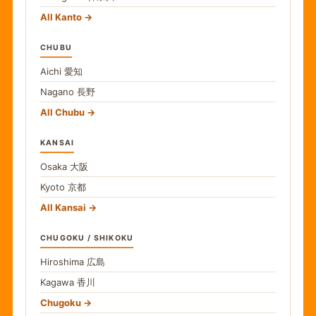
All Kanto
CHUBU
Aichi
愛知
Nagano
長野
All Chubu
KANSAI
Osaka
大阪
Kyoto
京都
All Kansai
CHUGOKU / SHIKOKU
Hiroshima
広島
Kagawa
香川
Chugoku