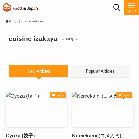
MENU
ホーム
cuisine izakaya
cuisine izakaya
– tag –
New Articles
Popular Articles
Japon
Japon
Gyoza (餃子)
Komekami (コメカミ)