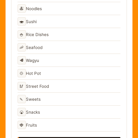
🍝
Noodles
🍣
Sushi
🍚
Rice Dishes
🦐
Seafood
🥩
Wagyu
🍲
Hot Pot
🥢
Street Food
🍡
Sweets
🍘
Snacks
🍓
Fruits