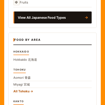
🍓
Fruits
→
View All Japanese Food Types
FOOD BY AREA
HOKKAIDO
Hokkaido
北海道
TOHOKU
Aomori
青森
Miyagi
宮城
All Tohoku
KANTO