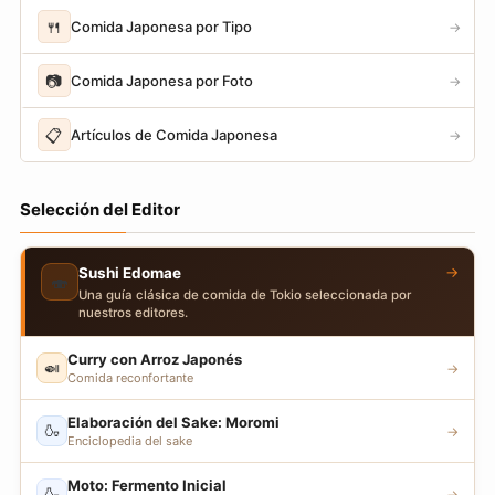
🍴
Comida Japonesa por Tipo
→
📷
Comida Japonesa por Foto
→
📋
Artículos de Comida Japonesa
→
Selección del Editor
→
Sushi Edomae
🍣
Una guía clásica de comida de Tokio seleccionada por
nuestros editores.
Curry con Arroz Japonés
🍛
→
Comida reconfortante
Elaboración del Sake: Moromi
🍶
→
Enciclopedia del sake
Moto: Fermento Inicial
🍶
→