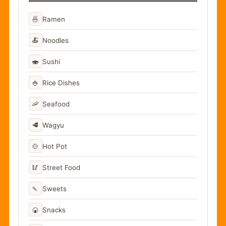
🍜
Ramen
🍝
Noodles
🍣
Sushi
🍚
Rice Dishes
🦐
Seafood
🥩
Wagyu
🍲
Hot Pot
🥢
Street Food
🍡
Sweets
🍘
Snacks