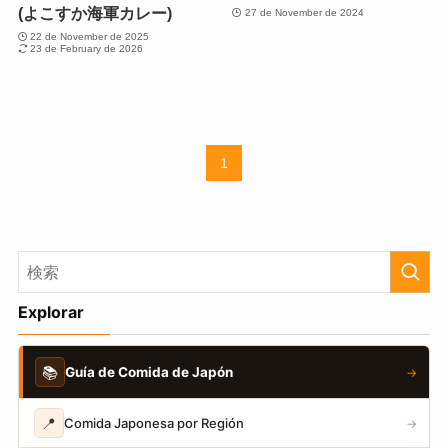
(よこすか海軍カレー)
27 de November de 2024
22 de November de 2025
23 de February de 2026
1
Explorar
📚
Guía de Comida de Japón
→
📍
Comida Japonesa por Región
→