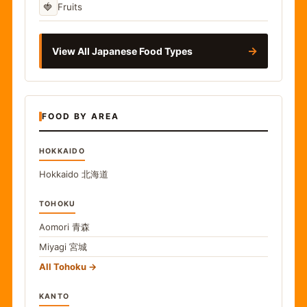
🍓
Fruits
→
View All Japanese Food Types
FOOD BY AREA
HOKKAIDO
Hokkaido
北海道
TOHOKU
Aomori
青森
Miyagi
宮城
All Tohoku
KANTO