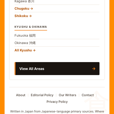
Kagawa
香川
Chugoku
Shikoku
KYUSHU & OKINAWA
Fukuoka
福岡
Okinawa
沖縄
All Kyushu
→
View All Areas
食
About
Editorial Policy
Our Writers
Contact
Privacy Policy
Written in Japan from Japanese-language primary sources. Where