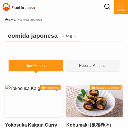
MENU
ホーム
comida japonesa
comida japonesa
– tag –
New Articles
Popular Articles
Kanagawa
Mariscos japoneses
Yokosuka Kaigun Curry
Kobumaki (昆布巻き)