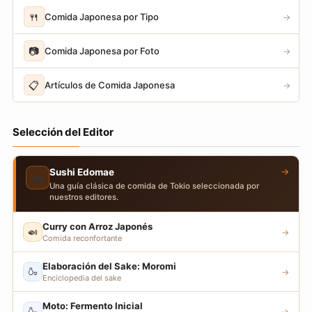
🍴
Comida Japonesa por Tipo
→
📷
Comida Japonesa por Foto
→
📋
Artículos de Comida Japonesa
→
Selección del Editor
→
Sushi Edomae
🍣
Una guía clásica de comida de Tokio seleccionada por
nuestros editores.
Curry con Arroz Japonés
🍛
→
Comida reconfortante
Elaboración del Sake: Moromi
🍶
→
Enciclopedia del sake
Moto: Fermento Inicial
🍶
→