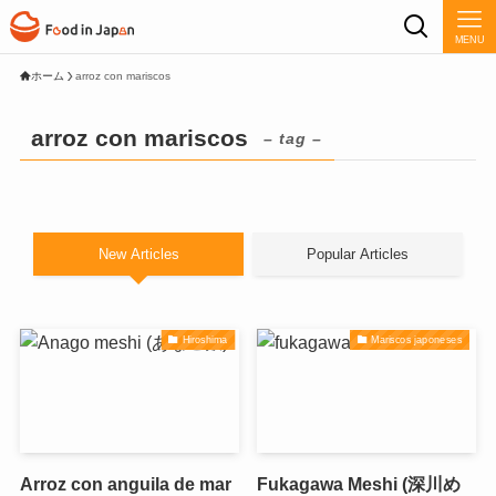
MENU
ホーム
arroz con mariscos
arroz con mariscos
– tag –
New Articles
Popular Articles
Hiroshima
Mariscos japoneses
Arroz con anguila de mar
Fukagawa Meshi (深川め