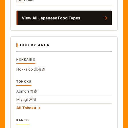
→
View All Japanese Food Types
FOOD BY AREA
HOKKAIDO
Hokkaido
北海道
TOHOKU
Aomori
青森
Miyagi
宮城
All Tohoku
KANTO