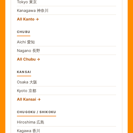
Tokyo
東京
Kanagawa
神奈川
All Kanto
CHUBU
Aichi
愛知
Nagano
長野
All Chubu
KANSAI
Osaka
大阪
Kyoto
京都
All Kansai
CHUGOKU / SHIKOKU
Hiroshima
広島
Kagawa
香川