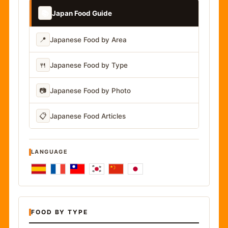
📚
Japan Food Guide
📍
Japanese Food by Area
🍴
Japanese Food by Type
📷
Japanese Food by Photo
📋
Japanese Food Articles
LANGUAGE
FOOD BY TYPE