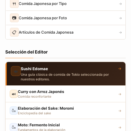
🍴
Comida Japonesa por Tipo
→
📷
Comida Japonesa por Foto
→
📋
Artículos de Comida Japonesa
→
Selección del Editor
→
Sushi Edomae
🍣
Una guía clásica de comida de Tokio seleccionada por
nuestros editores.
Curry con Arroz Japonés
🍛
→
Comida reconfortante
Elaboración del Sake: Moromi
🍶
→
Enciclopedia del sake
Moto: Fermento Inicial
🍶
→
Fundamentos de la elaboración