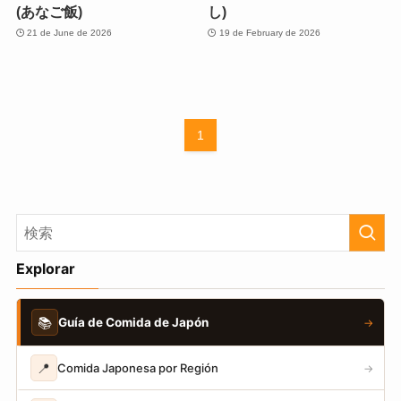
(あなご飯)
し)
21 de June de 2026
19 de February de 2026
1
Explorar
📚
Guía de Comida de Japón
→
📍
Comida Japonesa por Región
→