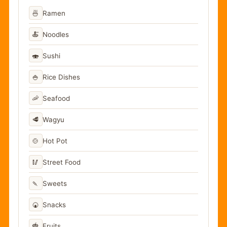
🍜
Ramen
🍝
Noodles
🍣
Sushi
🍚
Rice Dishes
🦐
Seafood
🥩
Wagyu
🍲
Hot Pot
🥢
Street Food
🍡
Sweets
🍘
Snacks
🍓
Fruits