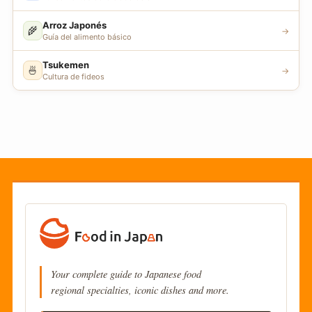
Arroz Japonés
🌾
→
Guía del alimento básico
Tsukemen
🍜
→
Cultura de fideos
Your complete guide to Japanese food
regional specialties, iconic dishes and more.