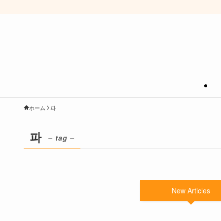
ホーム
파
파
– tag –
New Articles