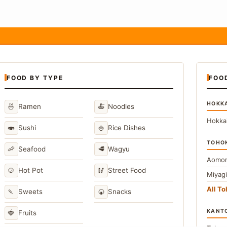
FOOD BY TYPE
FOO
HOKK
🍜
🍝
Ramen
Noodles
Hokka
🍣
🍚
Sushi
Rice Dishes
TOHO
🦐
🥩
Seafood
Wagyu
Aomor
🍲
🥢
Hot Pot
Street Food
Miyag
All T
🍡
🍘
Sweets
Snacks
KANT
🍓
Fruits