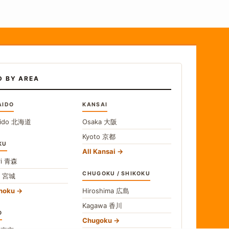
D BY AREA
AIDO
KANSAI
ido
北海道
Osaka
大阪
Kyoto
京都
KU
All Kansai
i
青森
CHUGOKU / SHIKOKU
i
宮城
ohoku
Hiroshima
広島
Kagawa
香川
O
Chugoku