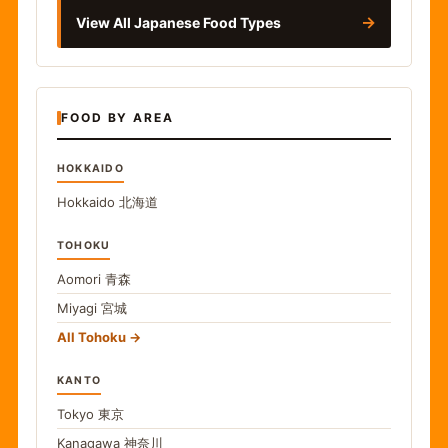
→
View All Japanese Food Types
FOOD BY AREA
HOKKAIDO
Hokkaido
北海道
TOHOKU
Aomori
青森
Miyagi
宮城
All Tohoku
KANTO
Tokyo
東京
Kanagawa
神奈川