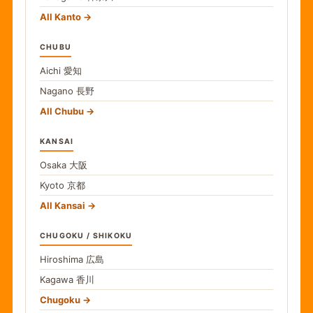
All Kanto
CHUBU
Aichi
愛知
Nagano
長野
All Chubu
KANSAI
Osaka
大阪
Kyoto
京都
All Kansai
CHUGOKU / SHIKOKU
Hiroshima
広島
Kagawa
香川
Chugoku