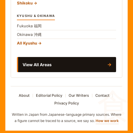
Shikoku
KYUSHU & OKINAWA
Fukuoka
福岡
Okinawa
沖縄
All Kyushu
→
View All Areas
食
About
Editorial Policy
Our Writers
Contact
Privacy Policy
Written in Japan from Japanese-language primary sources. Where
a figure cannot be traced to a source, we say so.
How we work