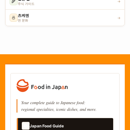
🌾
→
주식 가이드
츠케멘
🍜
→
면 문화
Your complete guide to Japanese food:
regional specialties, iconic dishes, and more.
📚
Japan Food Guide