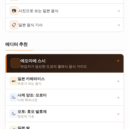
📷
사진으로 보는 일본 음식
→
📋
일본 음식 기사
→
에디터 추천
→
에도마에 스시
🍣
편집자가 엄선한 도쿄의 클래식 음식 가이드
일본 카레라이스
🍛
→
위로가 되는 음식
사케 양조: 모로미
🍶
→
사케 백과사전
모토: 효모 발효제
🍶
→
양조의 기초
일본 쌀