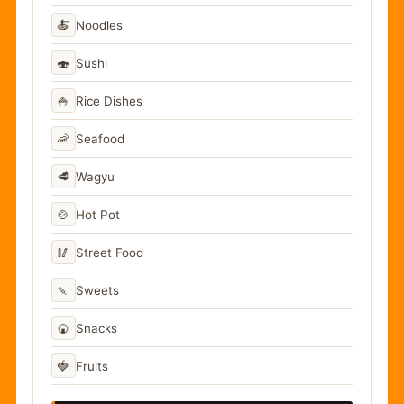
🍝
Noodles
🍣
Sushi
🍚
Rice Dishes
🦐
Seafood
🥩
Wagyu
🍲
Hot Pot
🥢
Street Food
🍡
Sweets
🍘
Snacks
🍓
Fruits