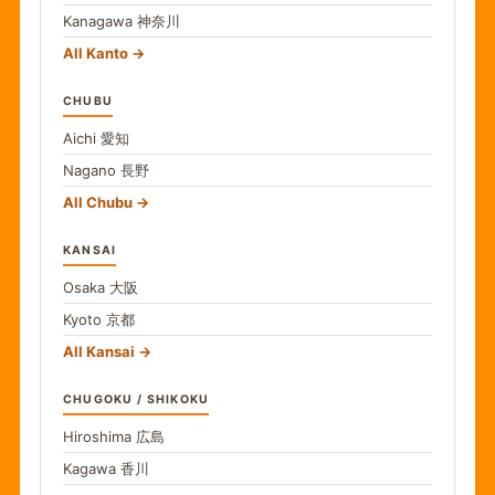
Kanagawa
神奈川
All Kanto
CHUBU
Aichi
愛知
Nagano
長野
All Chubu
KANSAI
Osaka
大阪
Kyoto
京都
All Kansai
CHUGOKU / SHIKOKU
Hiroshima
広島
Kagawa
香川