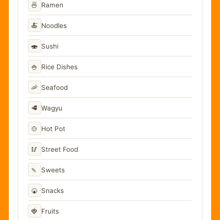
🍜
Ramen
🍝
Noodles
🍣
Sushi
🍚
Rice Dishes
🦐
Seafood
🥩
Wagyu
🍲
Hot Pot
🥢
Street Food
🍡
Sweets
🍘
Snacks
🍓
Fruits