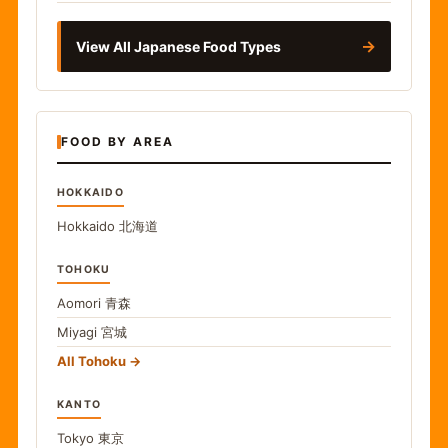
→
View All Japanese Food Types
FOOD BY AREA
HOKKAIDO
Hokkaido
北海道
TOHOKU
Aomori
青森
Miyagi
宮城
All Tohoku
KANTO
Tokyo
東京