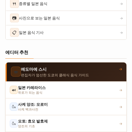
🍴
종류별 일본 음식
→
📷
사진으로 보는 일본 음식
→
📋
일본 음식 기사
→
에디터 추천
→
에도마에 스시
🍣
편집자가 엄선한 도쿄의 클래식 음식 가이드
일본 카레라이스
🍛
→
위로가 되는 음식
사케 양조: 모로미
🍶
→
사케 백과사전
모토: 효모 발효제
🍶
→
양조의 기초