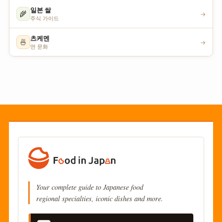
일본 쌀
🌾
→
주식 가이드
츠케멘
🍜
→
면 문화
Your complete guide to Japanese food
regional specialties, iconic dishes and more.