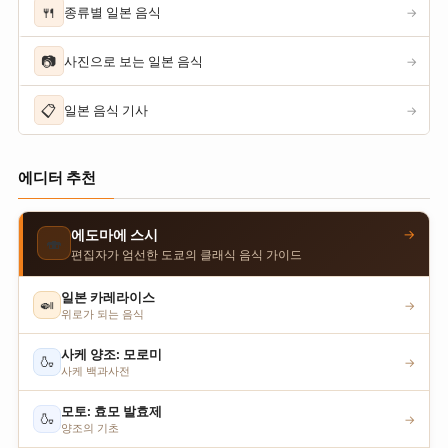
🍴
종류별 일본 음식
→
📷
사진으로 보는 일본 음식
→
📋
일본 음식 기사
→
에디터 추천
→
에도마에 스시
🍣
편집자가 엄선한 도쿄의 클래식 음식 가이드
일본 카레라이스
🍛
→
위로가 되는 음식
사케 양조: 모로미
🍶
→
사케 백과사전
모토: 효모 발효제
🍶
→
양조의 기초