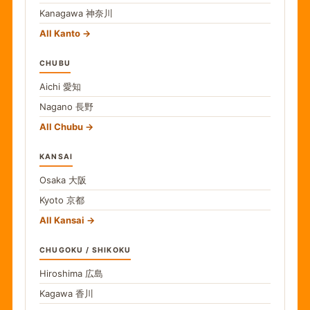
Kanagawa
神奈川
All Kanto
CHUBU
Aichi
愛知
Nagano
長野
All Chubu
KANSAI
Osaka
大阪
Kyoto
京都
All Kansai
CHUGOKU / SHIKOKU
Hiroshima
広島
Kagawa
香川