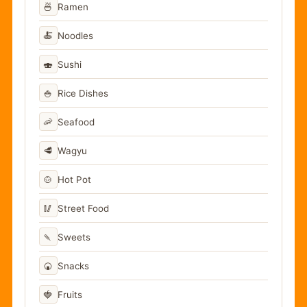
🍜
Ramen
🍝
Noodles
🍣
Sushi
🍚
Rice Dishes
🦐
Seafood
🥩
Wagyu
🍲
Hot Pot
🥢
Street Food
🍡
Sweets
🍘
Snacks
🍓
Fruits