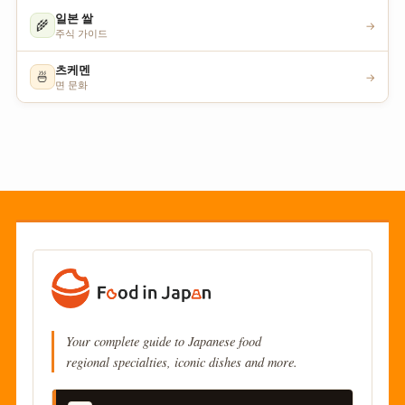
일본 쌀
🌾
→
주식 가이드
츠케멘
🍜
→
면 문화
Your complete guide to Japanese food
regional specialties, iconic dishes and more.