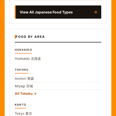
→
View All Japanese Food Types
FOOD BY AREA
HOKKAIDO
Hokkaido
北海道
TOHOKU
Aomori
青森
Miyagi
宮城
All Tohoku
KANTO
Tokyo
東京