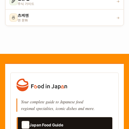
🌾
→
주식 가이드
츠케멘
🍜
→
면 문화
Your complete guide to Japanese food
regional specialties, iconic dishes and more.
📚
Japan Food Guide