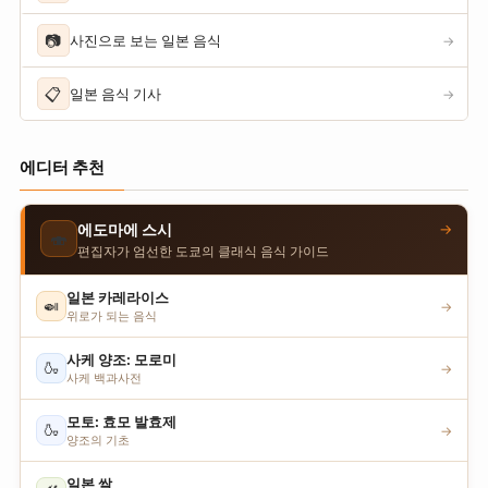
📷
사진으로 보는 일본 음식
→
📋
일본 음식 기사
→
에디터 추천
→
에도마에 스시
🍣
편집자가 엄선한 도쿄의 클래식 음식 가이드
일본 카레라이스
🍛
→
위로가 되는 음식
사케 양조: 모로미
🍶
→
사케 백과사전
모토: 효모 발효제
🍶
→
양조의 기초
일본 쌀