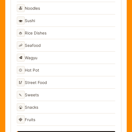
🍝
Noodles
🍣
Sushi
🍚
Rice Dishes
🦐
Seafood
🥩
Wagyu
🍲
Hot Pot
🥢
Street Food
🍡
Sweets
🍘
Snacks
🍓
Fruits