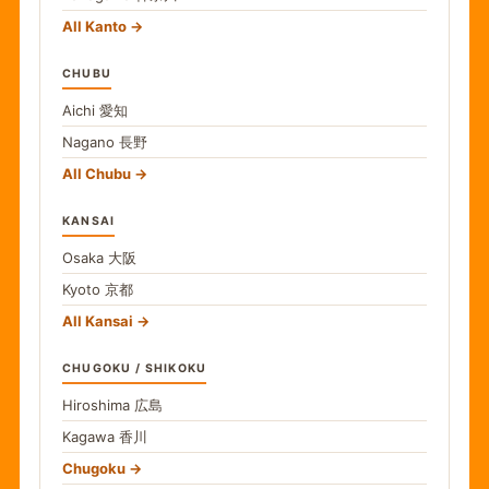
All Kanto
CHUBU
Aichi
愛知
Nagano
長野
All Chubu
KANSAI
Osaka
大阪
Kyoto
京都
All Kansai
CHUGOKU / SHIKOKU
Hiroshima
広島
Kagawa
香川
Chugoku