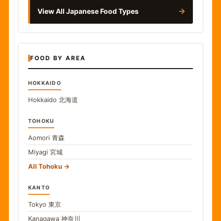
→
View All Japanese Food Types
FOOD BY AREA
HOKKAIDO
Hokkaido
北海道
TOHOKU
Aomori
青森
Miyagi
宮城
All Tohoku
KANTO
Tokyo
東京
Kanagawa
神奈川