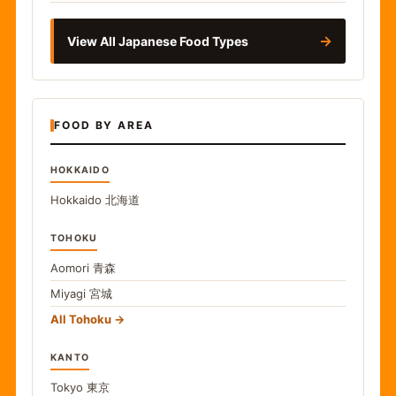
→
View All Japanese Food Types
FOOD BY AREA
HOKKAIDO
Hokkaido
北海道
TOHOKU
Aomori
青森
Miyagi
宮城
All Tohoku
KANTO
Tokyo
東京