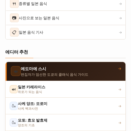
🍴
종류별 일본 음식
→
📷
사진으로 보는 일본 음식
→
📋
일본 음식 기사
→
에디터 추천
→
에도마에 스시
🍣
편집자가 엄선한 도쿄의 클래식 음식 가이드
일본 카레라이스
🍛
→
위로가 되는 음식
사케 양조: 모로미
🍶
→
사케 백과사전
모토: 효모 발효제
🍶
→
양조의 기초