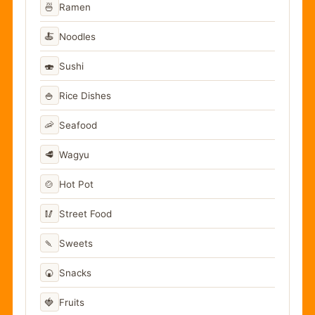
🍜
Ramen
🍝
Noodles
🍣
Sushi
🍚
Rice Dishes
🦐
Seafood
🥩
Wagyu
🍲
Hot Pot
🥢
Street Food
🍡
Sweets
🍘
Snacks
🍓
Fruits