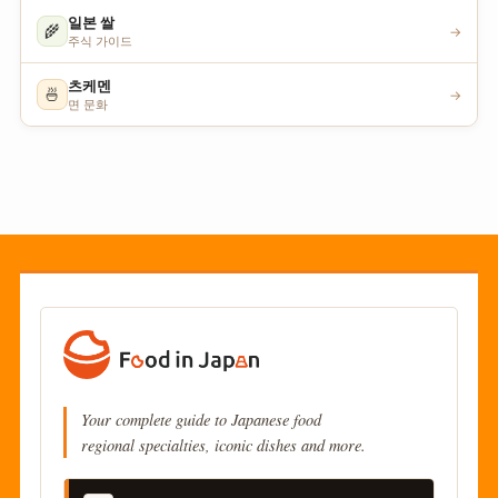
일본 쌀
🌾
→
주식 가이드
츠케멘
🍜
→
면 문화
Your complete guide to Japanese food
regional specialties, iconic dishes and more.