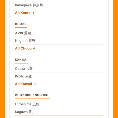
Kanagawa
神奈川
All Kanto
CHUBU
Aichi
愛知
Nagano
長野
All Chubu
KANSAI
Osaka
大阪
Kyoto
京都
All Kansai
CHUGOKU / SHIKOKU
Hiroshima
広島
Kagawa
香川