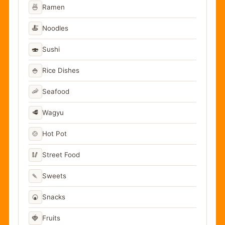
🍜
Ramen
🍝
Noodles
🍣
Sushi
🍚
Rice Dishes
🦐
Seafood
🥩
Wagyu
🍲
Hot Pot
🥢
Street Food
🍡
Sweets
🍘
Snacks
🍓
Fruits