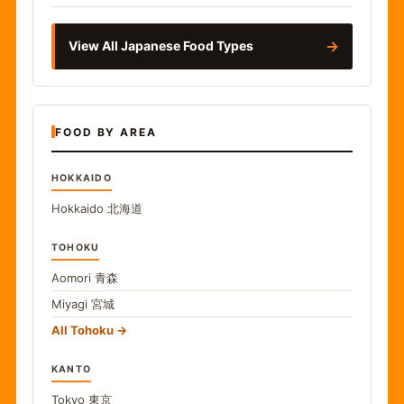
→
View All Japanese Food Types
FOOD BY AREA
HOKKAIDO
Hokkaido
北海道
TOHOKU
Aomori
青森
Miyagi
宮城
All Tohoku
KANTO
Tokyo
東京