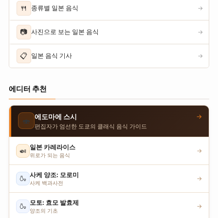
🍴
종류별 일본 음식
→
📷
사진으로 보는 일본 음식
→
📋
일본 음식 기사
→
에디터 추천
→
에도마에 스시
🍣
편집자가 엄선한 도쿄의 클래식 음식 가이드
일본 카레라이스
🍛
→
위로가 되는 음식
사케 양조: 모로미
🍶
→
사케 백과사전
모토: 효모 발효제
🍶
→
양조의 기초