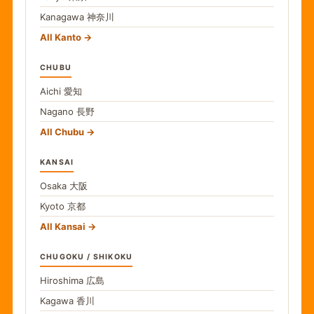
Kanagawa
神奈川
All Kanto
CHUBU
Aichi
愛知
Nagano
長野
All Chubu
KANSAI
Osaka
大阪
Kyoto
京都
All Kansai
CHUGOKU / SHIKOKU
Hiroshima
広島
Kagawa
香川