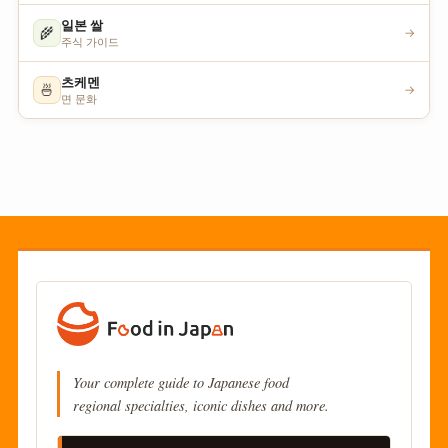
일본 쌀
🌾
→
주식 가이드
츠케멘
🍜
→
면 문화
Your complete guide to Japanese food
regional specialties, iconic dishes and more.