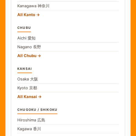
Kanagawa
神奈川
All Kanto
CHUBU
Aichi
愛知
Nagano
長野
All Chubu
KANSAI
Osaka
大阪
Kyoto
京都
All Kansai
CHUGOKU / SHIKOKU
Hiroshima
広島
Kagawa
香川