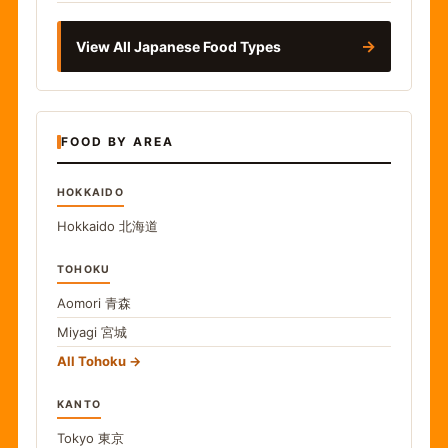
→
View All Japanese Food Types
FOOD BY AREA
HOKKAIDO
Hokkaido
北海道
TOHOKU
Aomori
青森
Miyagi
宮城
All Tohoku
KANTO
Tokyo
東京