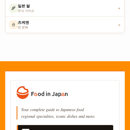
일본 쌀
🌾
→
주식 가이드
츠케멘
🍜
→
면 문화
Your complete guide to Japanese food
regional specialties, iconic dishes and more.