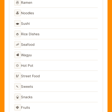
🍜
Ramen
🍝
Noodles
🍣
Sushi
🍚
Rice Dishes
🦐
Seafood
🥩
Wagyu
🍲
Hot Pot
🥢
Street Food
🍡
Sweets
🍘
Snacks
🍓
Fruits