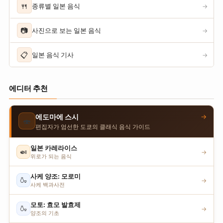
🍴
종류별 일본 음식
→
📷
사진으로 보는 일본 음식
→
📋
일본 음식 기사
→
에디터 추천
→
에도마에 스시
🍣
편집자가 엄선한 도쿄의 클래식 음식 가이드
일본 카레라이스
🍛
→
위로가 되는 음식
사케 양조: 모로미
🍶
→
사케 백과사전
모토: 효모 발효제
🍶
→
양조의 기초