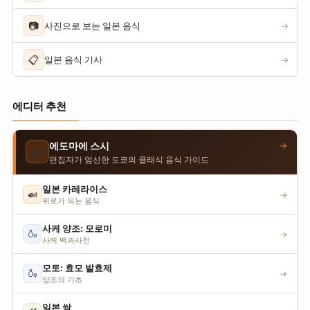
📷
사진으로 보는 일본 음식
→
📋
일본 음식 기사
→
에디터 추천
→
에도마에 스시
🍣
편집자가 엄선한 도쿄의 클래식 음식 가이드
일본 카레라이스
🍛
→
위로가 되는 음식
사케 양조: 모로미
🍶
→
사케 백과사전
모토: 효모 발효제
🍶
→
양조의 기초
일본 쌀