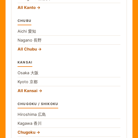
All Kanto
CHUBU
Aichi
愛知
Nagano
長野
All Chubu
KANSAI
Osaka
大阪
Kyoto
京都
All Kansai
CHUGOKU / SHIKOKU
Hiroshima
広島
Kagawa
香川
Chugoku