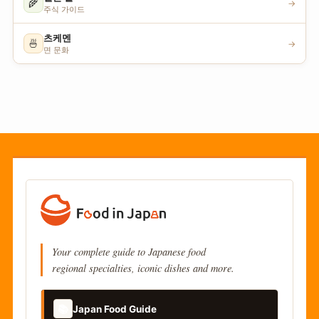
🌾
→
주식 가이드
츠케멘
🍜
→
면 문화
Your complete guide to Japanese food
regional specialties, iconic dishes and more.
📚
Japan Food Guide