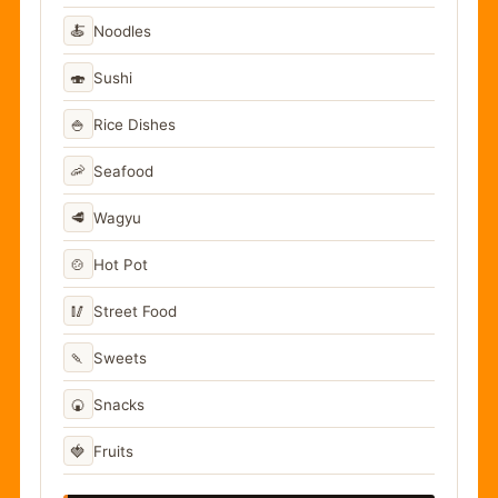
🍝
Noodles
🍣
Sushi
🍚
Rice Dishes
🦐
Seafood
🥩
Wagyu
🍲
Hot Pot
🥢
Street Food
🍡
Sweets
🍘
Snacks
🍓
Fruits