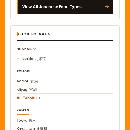
→
View All Japanese Food Types
FOOD BY AREA
HOKKAIDO
Hokkaido
北海道
TOHOKU
Aomori
青森
Miyagi
宮城
All Tohoku
KANTO
Tokyo
東京
Kanagawa
神奈川