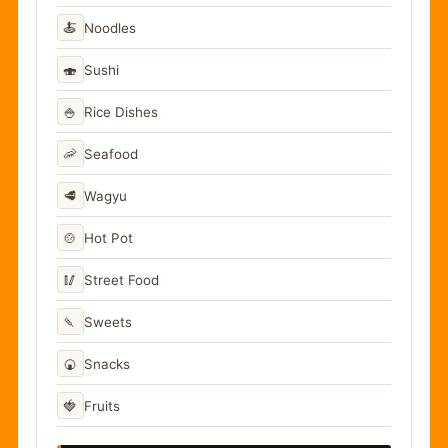
🍝
Noodles
🍣
Sushi
🍚
Rice Dishes
🦐
Seafood
🥩
Wagyu
🍲
Hot Pot
🥢
Street Food
🍡
Sweets
🍘
Snacks
🍓
Fruits