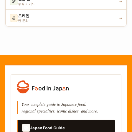
🌾
→
주식 가이드
츠케멘
🍜
→
면 문화
Your complete guide to Japanese food:
regional specialties, iconic dishes, and more.
📚
Japan Food Guide