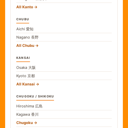
All Kanto
CHUBU
Aichi
愛知
Nagano
長野
All Chubu
KANSAI
Osaka
大阪
Kyoto
京都
All Kansai
CHUGOKU / SHIKOKU
Hiroshima
広島
Kagawa
香川
Chugoku