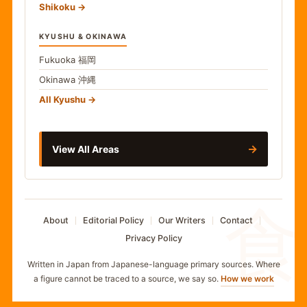
Shikoku
KYUSHU & OKINAWA
Fukuoka
福岡
Okinawa
沖縄
All Kyushu
→
View All Areas
食
About
Editorial Policy
Our Writers
Contact
Privacy Policy
Written in Japan from Japanese-language primary sources. Where
a figure cannot be traced to a source, we say so.
How we work