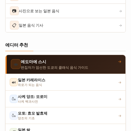
📷
사진으로 보는 일본 음식
→
📋
일본 음식 기사
→
에디터 추천
→
에도마에 스시
🍣
편집자가 엄선한 도쿄의 클래식 음식 가이드
일본 카레라이스
🍛
→
위로가 되는 음식
사케 양조: 모로미
🍶
→
사케 백과사전
모토: 효모 발효제
🍶
→
양조의 기초
일본 쌀