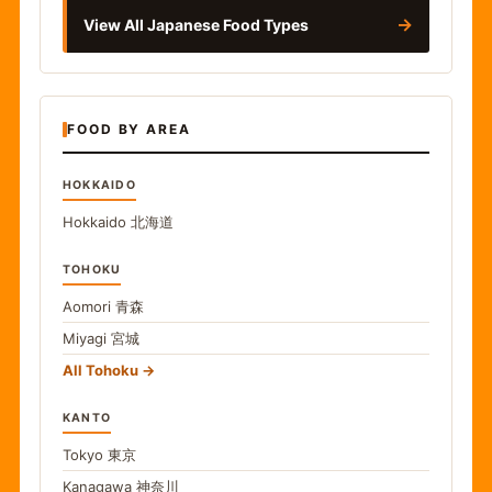
→
View All Japanese Food Types
FOOD BY AREA
HOKKAIDO
Hokkaido
北海道
TOHOKU
Aomori
青森
Miyagi
宮城
All Tohoku
KANTO
Tokyo
東京
Kanagawa
神奈川