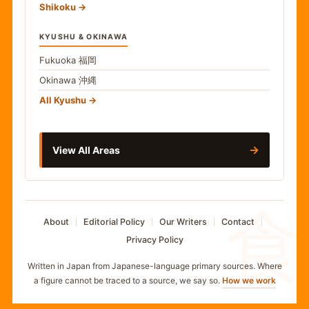
Shikoku
KYUSHU & OKINAWA
Fukuoka
福岡
Okinawa
沖縄
All Kyushu
→
View All Areas
食
About
Editorial Policy
Our Writers
Contact
Privacy Policy
Written in Japan from Japanese-language primary sources. Where
a figure cannot be traced to a source, we say so.
How we work