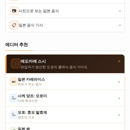
📷
사진으로 보는 일본 음식
→
📋
일본 음식 기사
→
에디터 추천
→
에도마에 스시
🍣
편집자가 엄선한 도쿄의 클래식 음식 가이드
일본 카레라이스
🍛
→
위로가 되는 음식
사케 양조: 모로미
🍶
→
사케 백과사전
모토: 효모 발효제
🍶
→
양조의 기초
일본 쌀