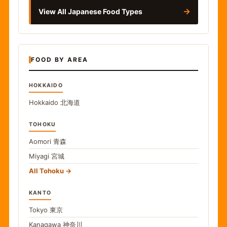
→
View All Japanese Food Types
FOOD BY AREA
HOKKAIDO
Hokkaido
北海道
TOHOKU
Aomori
青森
Miyagi
宮城
All Tohoku
KANTO
Tokyo
東京
Kanagawa
神奈川