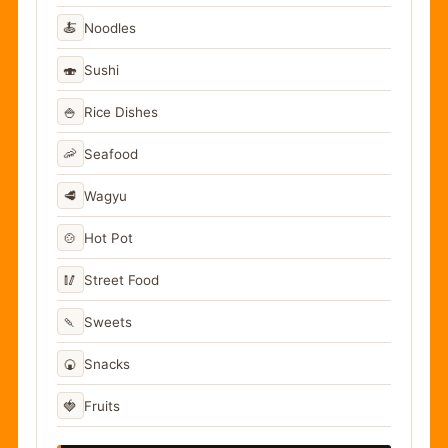
🍝
Noodles
🍣
Sushi
🍚
Rice Dishes
🦐
Seafood
🥩
Wagyu
🍲
Hot Pot
🥢
Street Food
🍡
Sweets
🍘
Snacks
🍓
Fruits