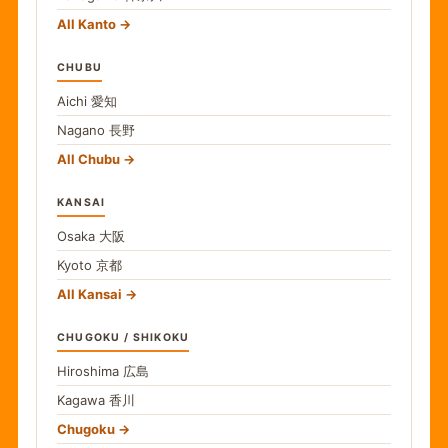
All Kanto
CHUBU
Aichi
愛知
Nagano
長野
All Chubu
KANSAI
Osaka
大阪
Kyoto
京都
All Kansai
CHUGOKU / SHIKOKU
Hiroshima
広島
Kagawa
香川
Chugoku