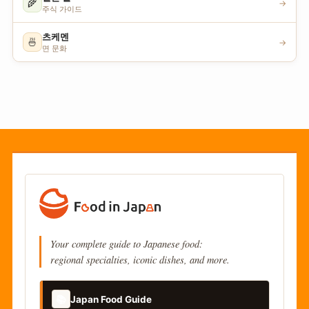
🌾
→
주식 가이드
츠케멘
🍜
→
면 문화
Your complete guide to Japanese food:
regional specialties, iconic dishes, and more.
📚
Japan Food Guide