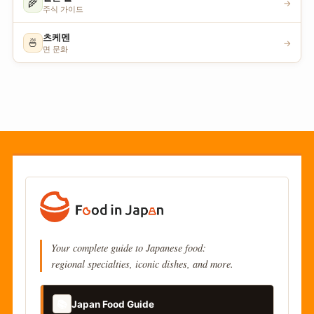
🌾
→
주식 가이드
츠케멘
🍜
→
면 문화
Your complete guide to Japanese food:
regional specialties, iconic dishes, and more.
📚
Japan Food Guide