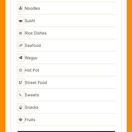
🍝
Noodles
🍣
Sushi
🍚
Rice Dishes
🦐
Seafood
🥩
Wagyu
🍲
Hot Pot
🥢
Street Food
🍡
Sweets
🍘
Snacks
🍓
Fruits