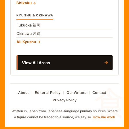
Shikoku
KYUSHU & OKINAWA
Fukuoka
福岡
Okinawa
沖縄
All Kyushu
→
View All Areas
食
About
Editorial Policy
Our Writers
Contact
Privacy Policy
Written in Japan from Japanese-language primary sources. Where
a figure cannot be traced to a source, we say so.
How we work