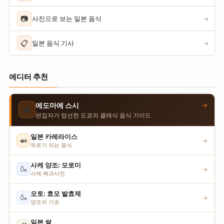
📷
사진으로 보는 일본 음식
→
📋
일본 음식 기사
→
에디터 추천
→
에도마에 스시
🍣
편집자가 엄선한 도쿄의 클래식 음식 가이드
일본 카레라이스
🍛
→
위로가 되는 음식
사케 양조: 모로미
🍶
→
사케 백과사전
모토: 효모 발효제
🍶
→
양조의 기초
일본 쌀