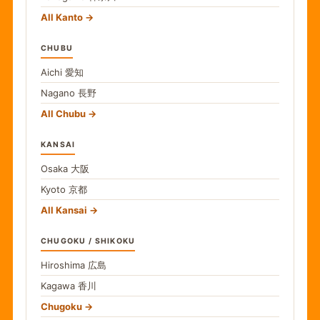
All Kanto
CHUBU
Aichi
愛知
Nagano
長野
All Chubu
KANSAI
Osaka
大阪
Kyoto
京都
All Kansai
CHUGOKU / SHIKOKU
Hiroshima
広島
Kagawa
香川
Chugoku