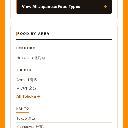
→
View All Japanese Food Types
FOOD BY AREA
HOKKAIDO
Hokkaido
北海道
TOHOKU
Aomori
青森
Miyagi
宮城
All Tohoku
KANTO
Tokyo
東京
Kanagawa
神奈川