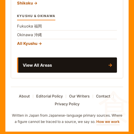
Shikoku
KYUSHU & OKINAWA
Fukuoka
福岡
Okinawa
沖縄
All Kyushu
→
View All Areas
食
About
Editorial Policy
Our Writers
Contact
Privacy Policy
Written in Japan from Japanese-language primary sources. Where
a figure cannot be traced to a source, we say so.
How we work