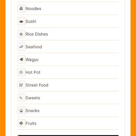
🍝
Noodles
🍣
Sushi
🍚
Rice Dishes
🦐
Seafood
🥩
Wagyu
🍲
Hot Pot
🥢
Street Food
🍡
Sweets
🍘
Snacks
🍓
Fruits