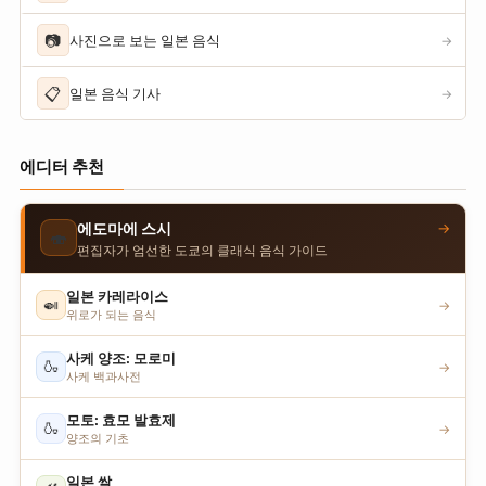
📷
사진으로 보는 일본 음식
→
📋
일본 음식 기사
→
에디터 추천
→
에도마에 스시
🍣
편집자가 엄선한 도쿄의 클래식 음식 가이드
일본 카레라이스
🍛
→
위로가 되는 음식
사케 양조: 모로미
🍶
→
사케 백과사전
모토: 효모 발효제
🍶
→
양조의 기초
일본 쌀