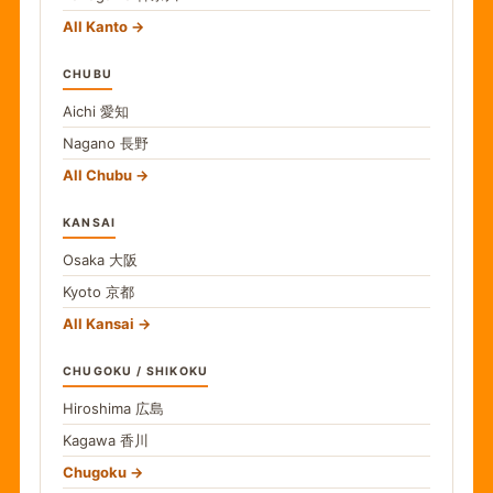
All Kanto
CHUBU
Aichi
愛知
Nagano
長野
All Chubu
KANSAI
Osaka
大阪
Kyoto
京都
All Kansai
CHUGOKU / SHIKOKU
Hiroshima
広島
Kagawa
香川
Chugoku