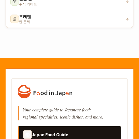
🌾
→
주식 가이드
츠케멘
🍜
→
면 문화
Your complete guide to Japanese food:
regional specialties, iconic dishes, and more.
📚
Japan Food Guide