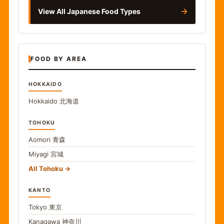
→
View All Japanese Food Types
FOOD BY AREA
HOKKAIDO
Hokkaido
北海道
TOHOKU
Aomori
青森
Miyagi
宮城
All Tohoku
KANTO
Tokyo
東京
Kanagawa
神奈川