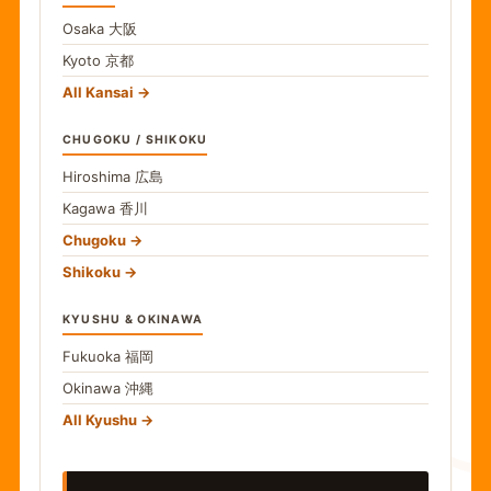
Osaka
大阪
Kyoto
京都
All Kansai
CHUGOKU / SHIKOKU
Hiroshima
広島
Kagawa
香川
Chugoku
Shikoku
KYUSHU & OKINAWA
Fukuoka
福岡
Okinawa
沖縄
食
All Kyushu