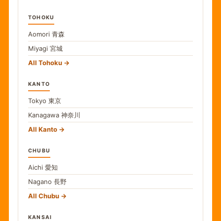
TOHOKU
Aomori
青森
Miyagi
宮城
All Tohoku
KANTO
Tokyo
東京
Kanagawa
神奈川
All Kanto
CHUBU
Aichi
愛知
Nagano
長野
All Chubu
KANSAI