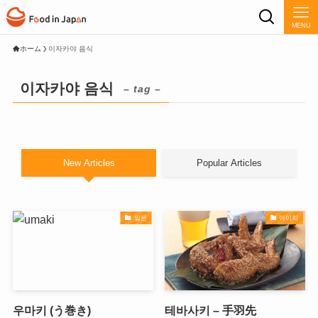
MENU
ホーム
이자카야 음식
이자카야 음식
– tag –
New Articles
Popular Articles
일본
아이치
우마키 (う巻き)
테바사키 – 手羽先