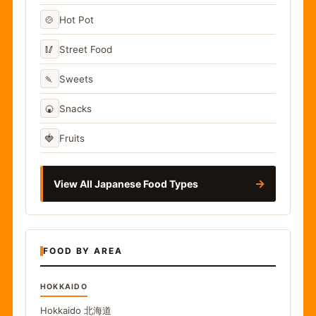
🍲
Hot Pot
🥢
Street Food
🍡
Sweets
🍘
Snacks
🍓
Fruits
→
View All Japanese Food Types
FOOD BY AREA
HOKKAIDO
Hokkaido
北海道