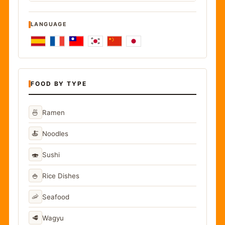
LANGUAGE
FOOD BY TYPE
🍜
Ramen
🍝
Noodles
🍣
Sushi
🍚
Rice Dishes
🦐
Seafood
🥩
Wagyu