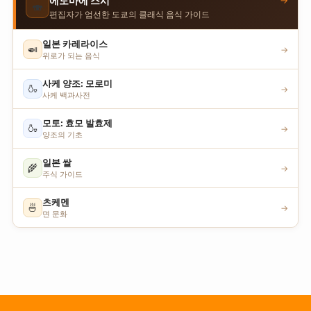
→
에도마에 스시
🍣
편집자가 엄선한 도쿄의 클래식 음식 가이드
일본 카레라이스
🍛
→
위로가 되는 음식
사케 양조: 모로미
🍶
→
사케 백과사전
모토: 효모 발효제
🍶
→
양조의 기초
일본 쌀
🌾
→
주식 가이드
츠케멘
🍜
→
면 문화