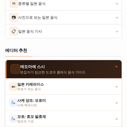
🍴
종류별 일본 음식
→
📷
사진으로 보는 일본 음식
→
📋
일본 음식 기사
→
에디터 추천
→
에도마에 스시
🍣
편집자가 엄선한 도쿄의 클래식 음식 가이드
일본 카레라이스
🍛
→
위로가 되는 음식
사케 양조: 모로미
🍶
→
사케 백과사전
모토: 효모 발효제
🍶
→
양조의 기초