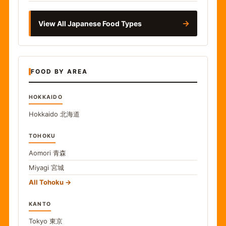
→
View All Japanese Food Types
FOOD BY AREA
HOKKAIDO
Hokkaido
北海道
TOHOKU
Aomori
青森
Miyagi
宮城
All Tohoku
KANTO
Tokyo
東京