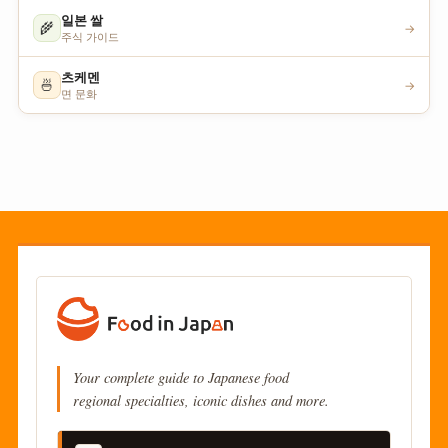
일본 쌀
🌾
→
주식 가이드
츠케멘
🍜
→
면 문화
Your complete guide to Japanese food
regional specialties, iconic dishes and more.