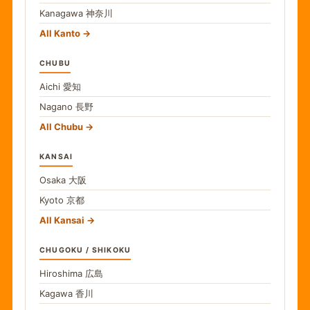
Kanagawa
神奈川
All Kanto
CHUBU
Aichi
愛知
Nagano
長野
All Chubu
KANSAI
Osaka
大阪
Kyoto
京都
All Kansai
CHUGOKU / SHIKOKU
Hiroshima
広島
Kagawa
香川