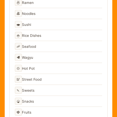
🍜
Ramen
🍝
Noodles
🍣
Sushi
🍚
Rice Dishes
🦐
Seafood
🥩
Wagyu
🍲
Hot Pot
🥢
Street Food
🍡
Sweets
🍘
Snacks
🍓
Fruits