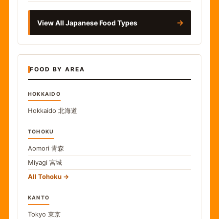
→
View All Japanese Food Types
FOOD BY AREA
HOKKAIDO
Hokkaido
北海道
TOHOKU
Aomori
青森
Miyagi
宮城
All Tohoku
KANTO
Tokyo
東京