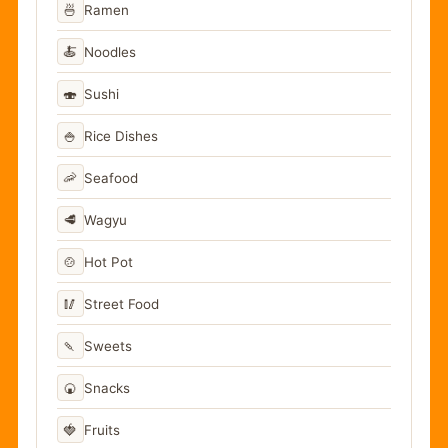
🍜
Ramen
🍝
Noodles
🍣
Sushi
🍚
Rice Dishes
🦐
Seafood
🥩
Wagyu
🍲
Hot Pot
🥢
Street Food
🍡
Sweets
🍘
Snacks
🍓
Fruits