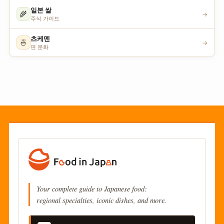
일본 쌀
🌾
→
주식 가이드
츠케멘
🍜
→
면 문화
Your complete guide to Japanese food:
regional specialties, iconic dishes, and more.