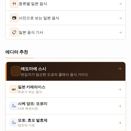
🍴
종류별 일본 음식
→
📷
사진으로 보는 일본 음식
→
📋
일본 음식 기사
→
에디터 추천
→
에도마에 스시
🍣
편집자가 엄선한 도쿄의 클래식 음식 가이드
일본 카레라이스
🍛
→
위로가 되는 음식
사케 양조: 모로미
🍶
→
사케 백과사전
모토: 효모 발효제
🍶
→
양조의 기초