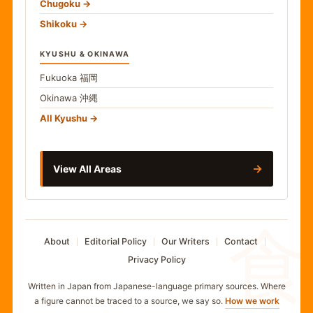
Chugoku
Shikoku
KYUSHU & OKINAWA
Fukuoka
福岡
Okinawa
沖縄
All Kyushu
→
View All Areas
食
About
Editorial Policy
Our Writers
Contact
Privacy Policy
Written in Japan from Japanese-language primary sources. Where
a figure cannot be traced to a source, we say so.
How we work