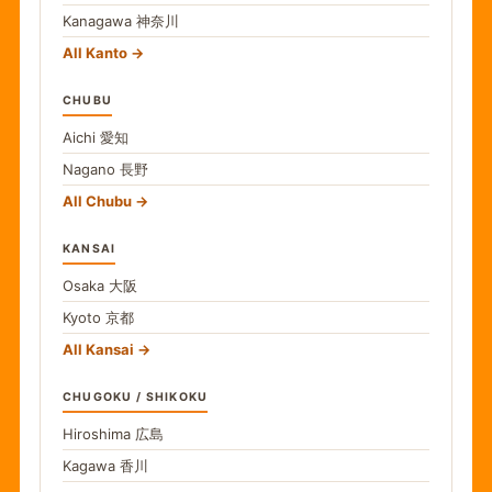
Kanagawa
神奈川
All Kanto
CHUBU
Aichi
愛知
Nagano
長野
All Chubu
KANSAI
Osaka
大阪
Kyoto
京都
All Kansai
CHUGOKU / SHIKOKU
Hiroshima
広島
Kagawa
香川