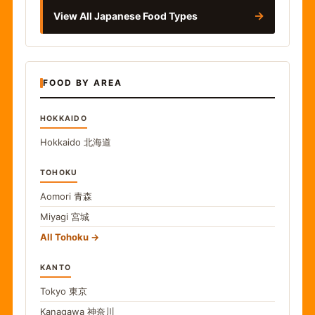
→
View All Japanese Food Types
FOOD BY AREA
HOKKAIDO
Hokkaido
北海道
TOHOKU
Aomori
青森
Miyagi
宮城
All Tohoku
KANTO
Tokyo
東京
Kanagawa
神奈川