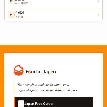
🌾
→
주식 가이드
츠케멘
🍜
→
면 문화
Your complete guide to Japanese food
regional specialties, iconic dishes and more.
📚
Japan Food Guide