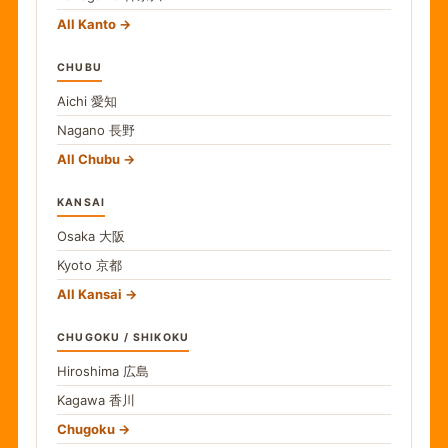
All Kanto
CHUBU
Aichi
愛知
Nagano
長野
All Chubu
KANSAI
Osaka
大阪
Kyoto
京都
All Kansai
CHUGOKU / SHIKOKU
Hiroshima
広島
Kagawa
香川
Chugoku