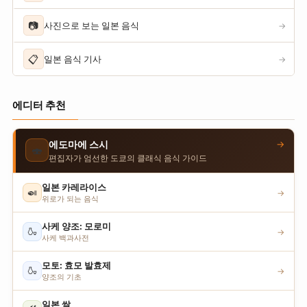
📷
사진으로 보는 일본 음식
→
📋
일본 음식 기사
→
에디터 추천
→
에도마에 스시
🍣
편집자가 엄선한 도쿄의 클래식 음식 가이드
일본 카레라이스
🍛
→
위로가 되는 음식
사케 양조: 모로미
🍶
→
사케 백과사전
모토: 효모 발효제
🍶
→
양조의 기초
일본 쌀