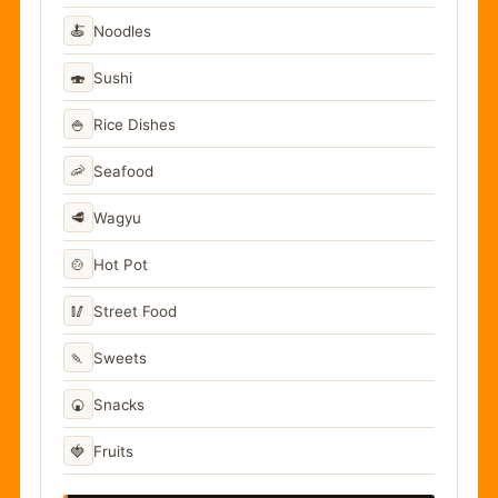
🍝
Noodles
🍣
Sushi
🍚
Rice Dishes
🦐
Seafood
🥩
Wagyu
🍲
Hot Pot
🥢
Street Food
🍡
Sweets
🍘
Snacks
🍓
Fruits