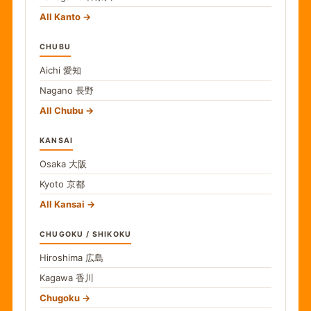
All Kanto
CHUBU
Aichi
愛知
Nagano
長野
All Chubu
KANSAI
Osaka
大阪
Kyoto
京都
All Kansai
CHUGOKU / SHIKOKU
Hiroshima
広島
Kagawa
香川
Chugoku