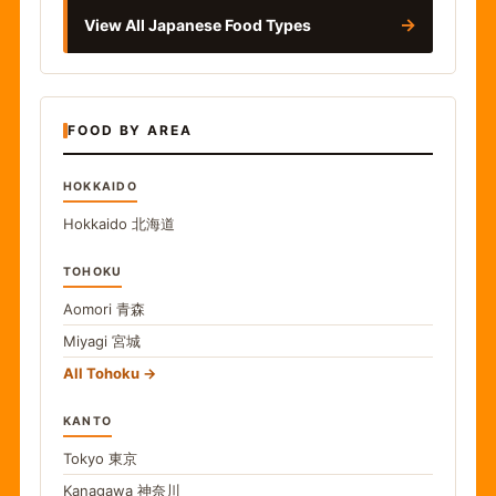
→
View All Japanese Food Types
FOOD BY AREA
HOKKAIDO
Hokkaido
北海道
TOHOKU
Aomori
青森
Miyagi
宮城
All Tohoku
KANTO
Tokyo
東京
Kanagawa
神奈川