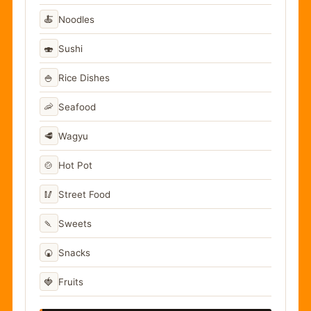
🍝
Noodles
🍣
Sushi
🍚
Rice Dishes
🦐
Seafood
🥩
Wagyu
🍲
Hot Pot
🥢
Street Food
🍡
Sweets
🍘
Snacks
🍓
Fruits