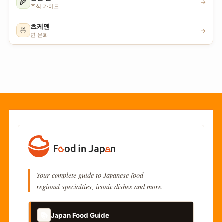
🌾
→
주식 가이드
츠케멘
🍜
→
면 문화
Your complete guide to Japanese food
regional specialties, iconic dishes and more.
📚
Japan Food Guide