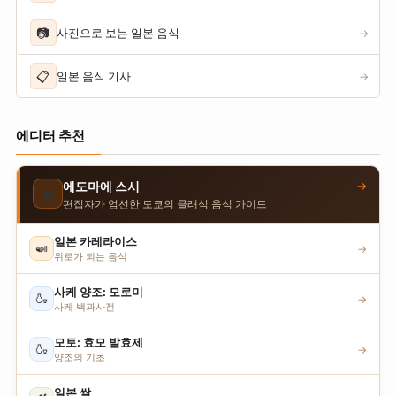
📷
사진으로 보는 일본 음식
→
📋
일본 음식 기사
→
에디터 추천
→
에도마에 스시
🍣
편집자가 엄선한 도쿄의 클래식 음식 가이드
일본 카레라이스
🍛
→
위로가 되는 음식
사케 양조: 모로미
🍶
→
사케 백과사전
모토: 효모 발효제
🍶
→
양조의 기초
일본 쌀