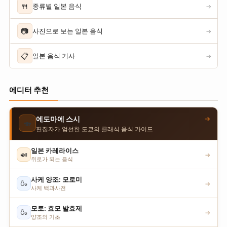
🍴
종류별 일본 음식
→
📷
사진으로 보는 일본 음식
→
📋
일본 음식 기사
→
에디터 추천
→
에도마에 스시
🍣
편집자가 엄선한 도쿄의 클래식 음식 가이드
일본 카레라이스
🍛
→
위로가 되는 음식
사케 양조: 모로미
🍶
→
사케 백과사전
모토: 효모 발효제
🍶
→
양조의 기초