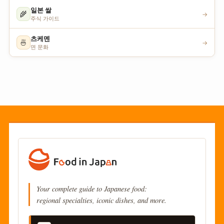
일본 쌀
🌾
→
주식 가이드
츠케멘
🍜
→
면 문화
Your complete guide to Japanese food:
regional specialties, iconic dishes, and more.