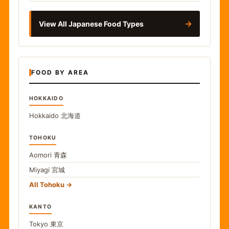
→
View All Japanese Food Types
FOOD BY AREA
HOKKAIDO
Hokkaido
北海道
TOHOKU
Aomori
青森
Miyagi
宮城
All Tohoku
KANTO
Tokyo
東京