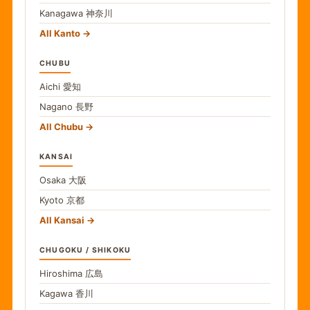
Kanagawa
神奈川
All Kanto
CHUBU
Aichi
愛知
Nagano
長野
All Chubu
KANSAI
Osaka
大阪
Kyoto
京都
All Kansai
CHUGOKU / SHIKOKU
Hiroshima
広島
Kagawa
香川