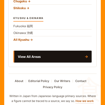
Chugoku
Shikoku
KYUSHU & OKINAWA
Fukuoka
福岡
Okinawa
沖縄
All Kyushu
→
View All Areas
食
About
Editorial Policy
Our Writers
Contact
Privacy Policy
Written in Japan from Japanese-language primary sources. Where
a figure cannot be traced to a source, we say so.
How we work