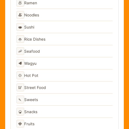
🍜
Ramen
🍝
Noodles
🍣
Sushi
🍚
Rice Dishes
🦐
Seafood
🥩
Wagyu
🍲
Hot Pot
🥢
Street Food
🍡
Sweets
🍘
Snacks
🍓
Fruits