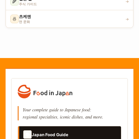
🌾
→
주식 가이드
츠케멘
🍜
→
면 문화
Your complete guide to Japanese food:
regional specialties, iconic dishes, and more.
📚
Japan Food Guide