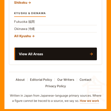
Shikoku
KYUSHU & OKINAWA
Fukuoka
福岡
Okinawa
沖縄
All Kyushu
→
View All Areas
食
About
Editorial Policy
Our Writers
Contact
Privacy Policy
Written in Japan from Japanese-language primary sources. Where
a figure cannot be traced to a source, we say so.
How we work