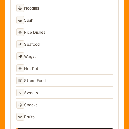
🍝
Noodles
🍣
Sushi
🍚
Rice Dishes
🦐
Seafood
🥩
Wagyu
🍲
Hot Pot
🥢
Street Food
🍡
Sweets
🍘
Snacks
🍓
Fruits