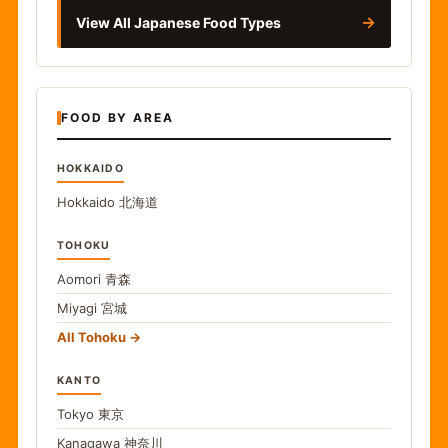
→
View All Japanese Food Types
FOOD BY AREA
HOKKAIDO
Hokkaido
北海道
TOHOKU
Aomori
青森
Miyagi
宮城
All Tohoku
KANTO
Tokyo
東京
Kanagawa
神奈川