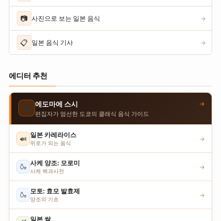
📷
사진으로 보는 일본 음식
→
📋
일본 음식 기사
→
에디터 추천
→
에도마에 스시
🍣
편집자가 엄선한 도쿄의 클래식 음식 가이드
일본 카레라이스
🍛
→
위로가 되는 음식
사케 양조: 모로미
🍶
→
사케 백과사전
모토: 효모 발효제
🍶
→
양조의 기초
일본 쌀