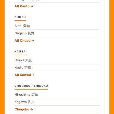
All Kanto
CHUBU
Aichi
愛知
Nagano
長野
All Chubu
KANSAI
Osaka
大阪
Kyoto
京都
All Kansai
CHUGOKU / SHIKOKU
Hiroshima
広島
Kagawa
香川
Chugoku