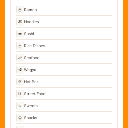
🍜
Ramen
🍝
Noodles
🍣
Sushi
🍚
Rice Dishes
🦐
Seafood
🥩
Wagyu
🍲
Hot Pot
🥢
Street Food
🍡
Sweets
🍘
Snacks