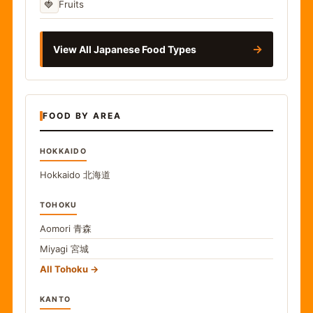
🍓
Fruits
→
View All Japanese Food Types
FOOD BY AREA
HOKKAIDO
Hokkaido
北海道
TOHOKU
Aomori
青森
Miyagi
宮城
All Tohoku
KANTO