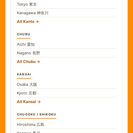
Tokyo
東京
Kanagawa
神奈川
All Kanto
CHUBU
Aichi
愛知
Nagano
長野
All Chubu
KANSAI
Osaka
大阪
Kyoto
京都
All Kansai
CHUGOKU / SHIKOKU
Hiroshima
広島