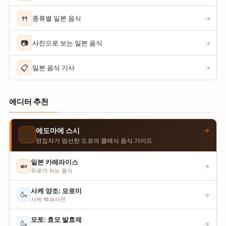
🍴
종류별 일본 음식
→
📷
사진으로 보는 일본 음식
→
📋
일본 음식 기사
→
에디터 추천
→
에도마에 스시
🍣
편집자가 엄선한 도쿄의 클래식 음식 가이드
일본 카레라이스
🍛
→
위로가 되는 음식
사케 양조: 모로미
🍶
→
사케 백과사전
모토: 효모 발효제
🍶
→