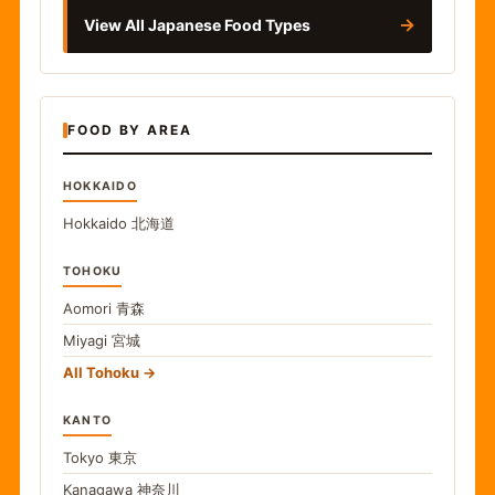
→
View All Japanese Food Types
FOOD BY AREA
HOKKAIDO
Hokkaido
北海道
TOHOKU
Aomori
青森
Miyagi
宮城
All Tohoku
KANTO
Tokyo
東京
Kanagawa
神奈川