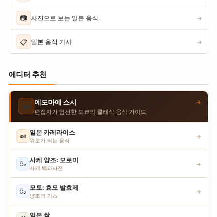
📷
사진으로 보는 일본 음식
→
📋
일본 음식 기사
→
에디터 추천
→
에도마에 스시
🍣
편집자가 엄선한 도쿄의 클래식 음식 가이드
일본 카레라이스
🍛
→
위로가 되는 음식
사케 양조: 모로미
🍶
→
사케 백과사전
모토: 효모 발효제
🍶
→
양조의 기초
일본 쌀