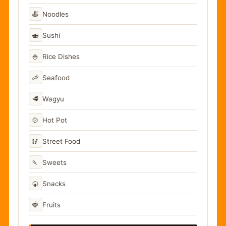
🍝
Noodles
🍣
Sushi
🍚
Rice Dishes
🦐
Seafood
🥩
Wagyu
🍲
Hot Pot
🥢
Street Food
🍡
Sweets
🍘
Snacks
🍓
Fruits