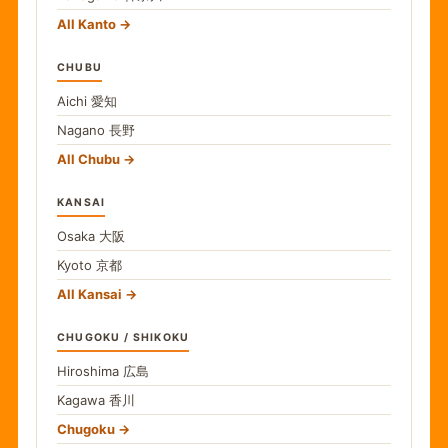
All Kanto
CHUBU
Aichi
愛知
Nagano
長野
All Chubu
KANSAI
Osaka
大阪
Kyoto
京都
All Kansai
CHUGOKU / SHIKOKU
Hiroshima
広島
Kagawa
香川
Chugoku