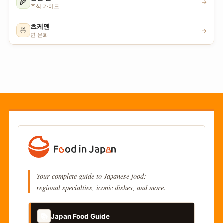
🌾
→
주식 가이드
츠케멘
🍜
→
면 문화
Your complete guide to Japanese food:
regional specialties, iconic dishes, and more.
📚
Japan Food Guide