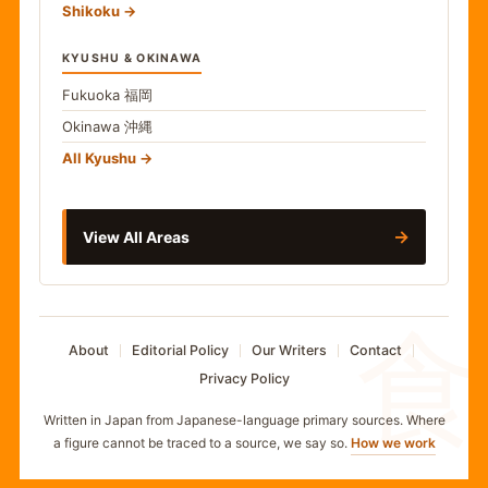
Shikoku
KYUSHU & OKINAWA
Fukuoka
福岡
Okinawa
沖縄
All Kyushu
→
View All Areas
食
About
Editorial Policy
Our Writers
Contact
Privacy Policy
Written in Japan from Japanese-language primary sources. Where
a figure cannot be traced to a source, we say so.
How we work