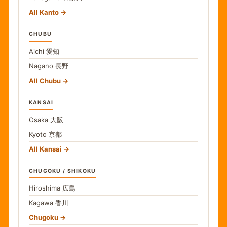
All Kanto
CHUBU
Aichi
愛知
Nagano
長野
All Chubu
KANSAI
Osaka
大阪
Kyoto
京都
All Kansai
CHUGOKU / SHIKOKU
Hiroshima
広島
Kagawa
香川
Chugoku