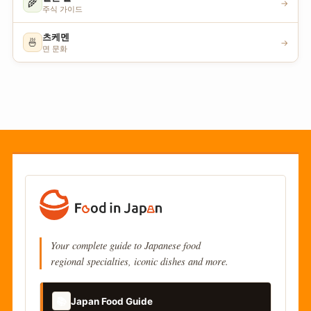
🌾
→
주식 가이드
츠케멘
🍜
→
면 문화
Your complete guide to Japanese food
regional specialties, iconic dishes and more.
📚
Japan Food Guide