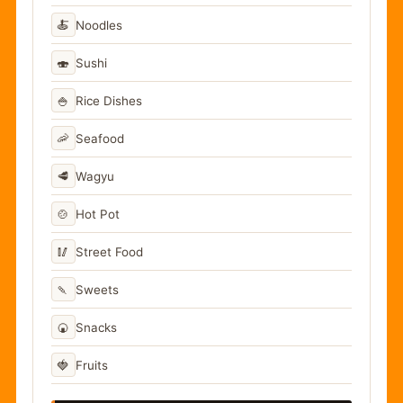
🍝
Noodles
🍣
Sushi
🍚
Rice Dishes
🦐
Seafood
🥩
Wagyu
🍲
Hot Pot
🥢
Street Food
🍡
Sweets
🍘
Snacks
🍓
Fruits