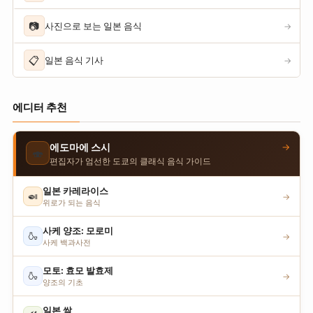
📷
사진으로 보는 일본 음식
→
📋
일본 음식 기사
→
에디터 추천
→
에도마에 스시
🍣
편집자가 엄선한 도쿄의 클래식 음식 가이드
일본 카레라이스
🍛
→
위로가 되는 음식
사케 양조: 모로미
🍶
→
사케 백과사전
모토: 효모 발효제
🍶
→
양조의 기초
일본 쌀