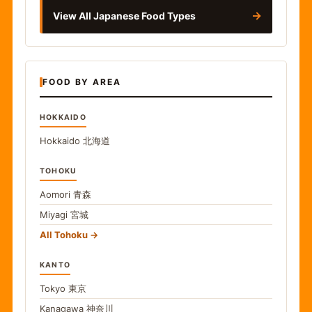
→
View All Japanese Food Types
FOOD BY AREA
HOKKAIDO
Hokkaido
北海道
TOHOKU
Aomori
青森
Miyagi
宮城
All Tohoku
KANTO
Tokyo
東京
Kanagawa
神奈川