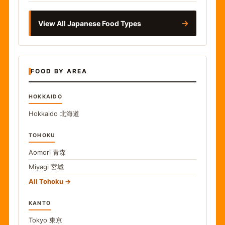
→
View All Japanese Food Types
FOOD BY AREA
HOKKAIDO
Hokkaido
北海道
TOHOKU
Aomori
青森
Miyagi
宮城
All Tohoku
KANTO
Tokyo
東京