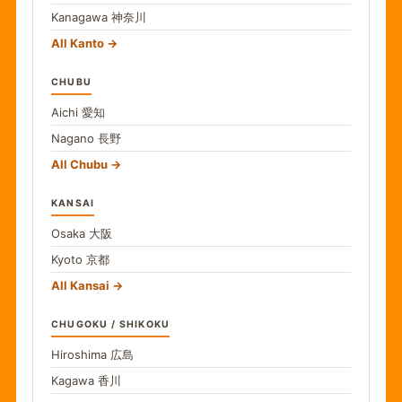
Kanagawa
神奈川
All Kanto
CHUBU
Aichi
愛知
Nagano
長野
All Chubu
KANSAI
Osaka
大阪
Kyoto
京都
All Kansai
CHUGOKU / SHIKOKU
Hiroshima
広島
Kagawa
香川