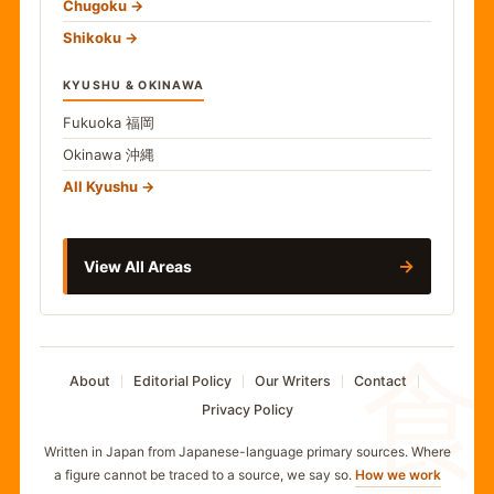
Chugoku
Shikoku
KYUSHU & OKINAWA
Fukuoka
福岡
Okinawa
沖縄
All Kyushu
→
View All Areas
食
About
Editorial Policy
Our Writers
Contact
Privacy Policy
Written in Japan from Japanese-language primary sources. Where
a figure cannot be traced to a source, we say so.
How we work