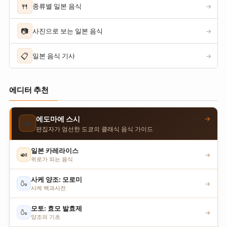
🍴
종류별 일본 음식
→
📷
사진으로 보는 일본 음식
→
📋
일본 음식 기사
→
에디터 추천
→
에도마에 스시
🍣
편집자가 엄선한 도쿄의 클래식 음식 가이드
일본 카레라이스
🍛
→
위로가 되는 음식
사케 양조: 모로미
🍶
→
사케 백과사전
모토: 효모 발효제
🍶
→
양조의 기초