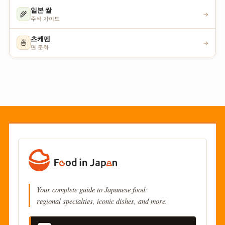
일본 쌀
🌾
→
주식 가이드
츠케멘
🍜
→
면 문화
Your complete guide to Japanese food:
regional specialties, iconic dishes, and more.