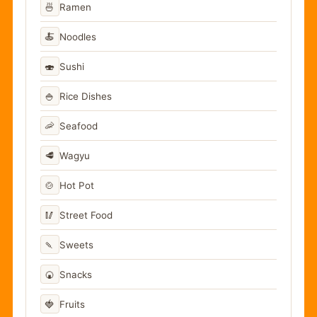
🍜
Ramen
🍝
Noodles
🍣
Sushi
🍚
Rice Dishes
🦐
Seafood
🥩
Wagyu
🍲
Hot Pot
🥢
Street Food
🍡
Sweets
🍘
Snacks
🍓
Fruits