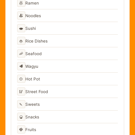
🍜
Ramen
🍝
Noodles
🍣
Sushi
🍚
Rice Dishes
🦐
Seafood
🥩
Wagyu
🍲
Hot Pot
🥢
Street Food
🍡
Sweets
🍘
Snacks
🍓
Fruits