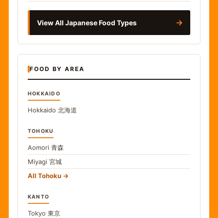
→
View All Japanese Food Types
FOOD BY AREA
HOKKAIDO
Hokkaido
北海道
TOHOKU
Aomori
青森
Miyagi
宮城
All Tohoku
KANTO
Tokyo
東京