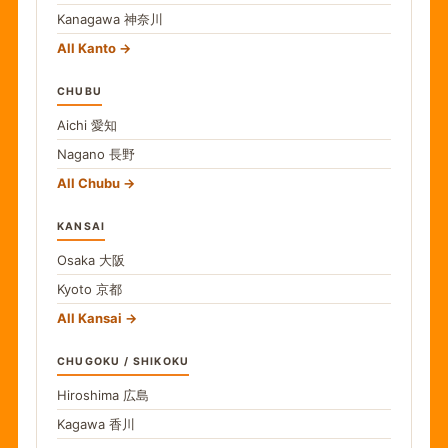
Kanagawa
神奈川
All Kanto
CHUBU
Aichi
愛知
Nagano
長野
All Chubu
KANSAI
Osaka
大阪
Kyoto
京都
All Kansai
CHUGOKU / SHIKOKU
Hiroshima
広島
Kagawa
香川