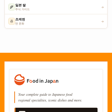
일본 쌀
🌾
→
주식 가이드
츠케멘
🍜
→
면 문화
Your complete guide to Japanese food
regional specialties, iconic dishes and more.