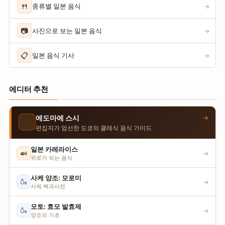
🍴
종류별 일본 음식
→
📷
사진으로 보는 일본 음식
→
📋
일본 음식 기사
→
에디터 추천
→
에도마에 스시
🍣
편집자가 엄선한 도쿄의 클래식 음식 가이드
일본 카레라이스
🍛
→
위로가 되는 음식
사케 양조: 모로미
🍶
→
사케 백과사전
모토: 효모 발효제
🍶
→
양조의 기초