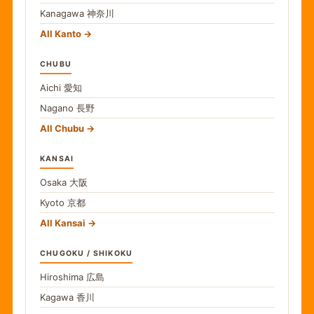
Kanagawa
神奈川
All Kanto
CHUBU
Aichi
愛知
Nagano
長野
All Chubu
KANSAI
Osaka
大阪
Kyoto
京都
All Kansai
CHUGOKU / SHIKOKU
Hiroshima
広島
Kagawa
香川