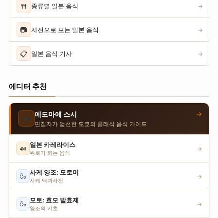
🍴
종류별 일본 음식
→
📷
사진으로 보는 일본 음식
→
📋
일본 음식 기사
→
에디터 추천
→
에도마에 스시
🍣
편집자가 엄선한 도쿄의 클래식 음식 가이드
일본 카레라이스
🍛
→
위로가 되는 음식
사케 양조: 모로미
🍶
→
사케 백과사전
모토: 효모 발효제
🍶
→
양조의 기초