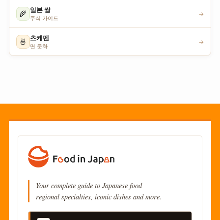
일본 쌀
🌾
→
주식 가이드
츠케멘
🍜
→
면 문화
Your complete guide to Japanese food
regional specialties, iconic dishes and more.