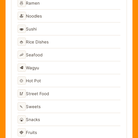
🍜
Ramen
🍝
Noodles
🍣
Sushi
🍚
Rice Dishes
🦐
Seafood
🥩
Wagyu
🍲
Hot Pot
🥢
Street Food
🍡
Sweets
🍘
Snacks
🍓
Fruits