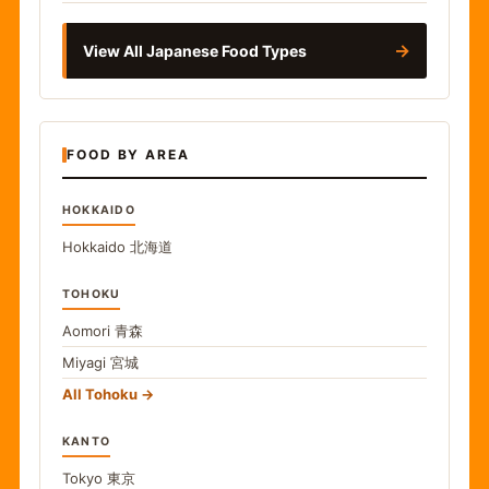
→
View All Japanese Food Types
FOOD BY AREA
HOKKAIDO
Hokkaido
北海道
TOHOKU
Aomori
青森
Miyagi
宮城
All Tohoku
KANTO
Tokyo
東京