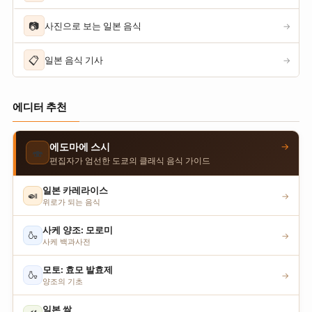
📷
사진으로 보는 일본 음식
→
📋
일본 음식 기사
→
에디터 추천
→
에도마에 스시
🍣
편집자가 엄선한 도쿄의 클래식 음식 가이드
일본 카레라이스
🍛
→
위로가 되는 음식
사케 양조: 모로미
🍶
→
사케 백과사전
모토: 효모 발효제
🍶
→
양조의 기초
일본 쌀