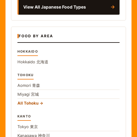
→
View All Japanese Food Types
FOOD BY AREA
HOKKAIDO
Hokkaido
北海道
TOHOKU
Aomori
青森
Miyagi
宮城
All Tohoku
KANTO
Tokyo
東京
Kanagawa
神奈川