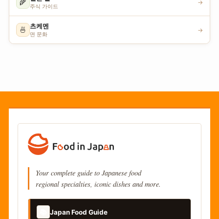
🌾
→
주식 가이드
츠케멘
🍜
→
면 문화
Your complete guide to Japanese food
regional specialties, iconic dishes and more.
📚
Japan Food Guide