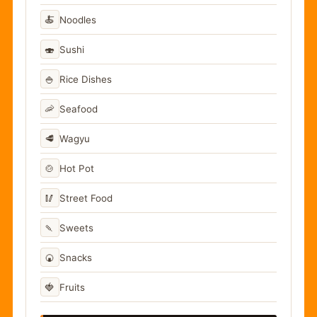
🍝
Noodles
🍣
Sushi
🍚
Rice Dishes
🦐
Seafood
🥩
Wagyu
🍲
Hot Pot
🥢
Street Food
🍡
Sweets
🍘
Snacks
🍓
Fruits