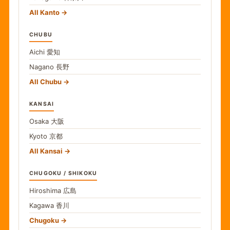
All Kanto
CHUBU
Aichi
愛知
Nagano
長野
All Chubu
KANSAI
Osaka
大阪
Kyoto
京都
All Kansai
CHUGOKU / SHIKOKU
Hiroshima
広島
Kagawa
香川
Chugoku